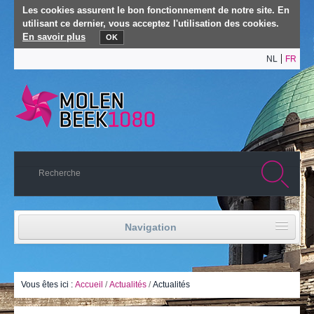
Les cookies assurent le bon fonctionnement de notre site. En
utilisant ce dernier, vous acceptez l'utilisation des cookies.
En savoir plus
OK
NL
FR
Navigation
Accueil
Vie politique
Vous êtes ici :
Accueil
/
Actualités
/
Actualités