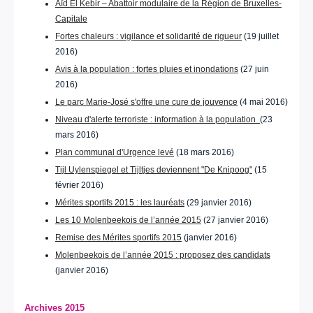
Aïd El Kebir – Abattoir modulaire de la Région de Bruxelles-
Capitale
Fortes chaleurs : vigilance et solidarité de rigueur
(19 juillet
2016)
Avis à la population : fortes pluies et inondations
(27 juin
2016)
Le parc Marie-José s'offre une cure de jouvence
(4 mai 2016)
Niveau d'alerte terroriste : information à la population
(23
mars 2016)
Plan communal d'Urgence levé
(18 mars 2016)
Tijl Uylenspiegel et Tijltjes deviennent "De Knipoog"
(15
février 2016)
Mérites sportifs 2015 : les lauréats
(29 janvier 2016)
Les 10 Molenbeekois de l’année 2015
(27 janvier 2016)
Remise des Mérites sportifs 2015
(janvier 2016)
Molenbeekois de l’année 2015 : proposez des candidats
(janvier 2016)
Archives 2015