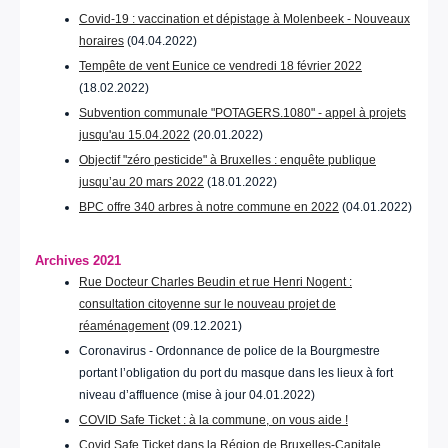
Covid-19 : vaccination et dépistage à Molenbeek - Nouveaux
horaires
(04.04.2022)
Tempête de vent Eunice ce vendredi 18 février 2022
(18.02.2022)
Subvention communale "POTAGERS.1080" - appel à projets
jusqu'au 15.04.2022
(20.01.2022)
Objectif "zéro pesticide" à Bruxelles : enquête publique
jusqu’au 20 mars 2022
(18.01.2022)
BPC offre 340 arbres à notre commune en 2022
(04.01.2022)
Archives 2021
Rue Docteur Charles Beudin et rue Henri Nogent :
consultation citoyenne sur le nouveau projet de
réaménagement
(09.12.2021)
Coronavirus - Ordonnance de police de la Bourgmestre
portant l’obligation du port du masque dans les lieux à fort
niveau d’affluence (mise à jour 04.01.2022)
COVID Safe Ticket : à la commune, on vous aide !
Covid Safe Ticket dans la Région de Bruxelles-Capitale