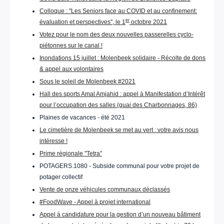
Colloque : "Les Seniors face au COVID et au confinement:
er
évaluation et perspectives", le 1
octobre 2021
Votez pour le nom des deux nouvelles passerelles cyclo-
piétonnes sur le canal !
Inondations 15 juillet : Molenbeek solidaire - Récolte de dons
& appel aux volontaires
Sous le soleil de Molenbeek #2021
Hall des sports Amal Amjahid : appel à Manifestation d’Intérêt
pour l’occupation des salles (quai des Charbonnages, 86)
Plaines de vacances - été 2021
Le cimetière de Molenbeek se met au vert : votre avis nous
intéresse !
Prime régionale "Tetra"
POTAGERS.1080 - Subside communal pour votre projet de
potager collectif
Vente de onze véhicules communaux déclassés
#FoodWave - Appel à projet international
Appel à candidature pour la gestion d’un nouveau bâtiment