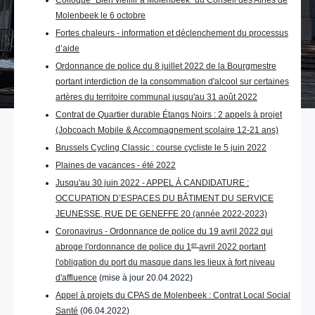
Colloque "Bien vieillir à Molenbeek" du Conseil des Aînés de
Molenbeek le 6 octobre
Fortes chaleurs - information et déclenchement du processus
d’aide
Ordonnance de police du 8 juillet 2022 de la Bourgmestre
portant interdiction de la consommation d'alcool sur certaines
artères du territoire communal jusqu'au 31 août 2022
Contrat de Quartier durable Étangs Noirs : 2 appels à projet
(Jobcoach Mobile & Accompagnement scolaire 12-21 ans)
Brussels Cycling Classic : course cycliste le 5 juin 2022
Plaines de vacances - été 2022
Jusqu'au 30 juin 2022 - APPEL À CANDIDATURE :
OCCUPATION D’ESPACES DU BÂTIMENT DU SERVICE
JEUNESSE, RUE DE GENEFFE 20 (année 2022-2023)
Coronavirus - Ordonnance de police du 19 avril 2022 qui
er
abroge l'ordonnance de police du 1
avril 2022 portant
l'obligation du port du masque dans les lieux à fort niveau
d'affluence
(mise à jour 20.04.2022)
Appel à projets du CPAS de Molenbeek : Contrat Local Social
Santé
(06.04.2022)