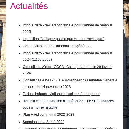
Je vis
Actualités
Je visite
Publications
Impôts 2026 - déclaration fiscale pour l’année de revenus
2025
Actualités
exposition "Ne jugez pas ce que vous ne voyez pas"
Coronavirus : page d'informations générale
E-guichet / Prendre RDV
Impôts 2025 - déclaration fiscale pour l’année de revenus
2024
(12.05.2025)
Actualités
Conseil des Aînés - CCCA : Colloque annuel le 20 février
2024
Conseil des Aînés - CCCA Molenbeek : Assemblée Générale
annuelle le 14 novembre 2023
Fortes chaleurs : vigilance et solidarité de rigueur
Remplir votre déclaration d'impôt 2023 ? Le SPF Finances
vous simplifie la tâche.
Plan Froid communal 2022-2023
Semaine de la Santé 2022