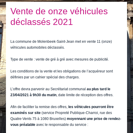
Je vis
Vente de onze véhicules
Je visite
déclassés 2021
Publications
Actualités
La commune de Molenbeek-Saint-Jean met en vente 11 (onze)
véhicules automobiles déclassés.
E-guichet / Prendre RDV
Type de vente : vente de gré à gré avec mesures de publicité.
Actualités
Les conditions de la vente et les obligations de l’acquéreur sont
définies par un cahier spécial des charges.
L’offre devra parvenir au Secrétariat communal
au plus tard le
23/04/2021 à 9h30 du matin
, date limite de réception des offres.
Afin de faciliter la remise des offres,
les véhicules pourront être
examinés sur site
(service Propreté Publique-Charroi, rue des
Quatre-Vents 75 à 1080 Bruxelles)
moyennant une prise de rendez-
vous préalable
avec le responsable du service :