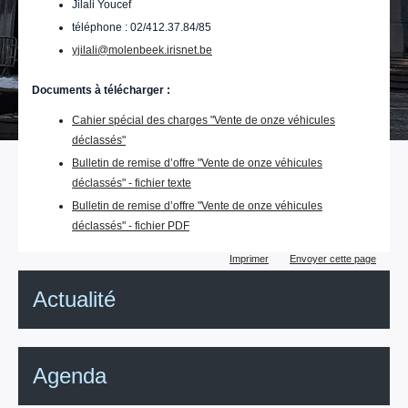
Jilali Youcef
téléphone : 02/412.37.84/85
yjilali@molenbeek.irisnet.be
Documents à télécharger :
Cahier spécial des charges "Vente de onze véhicules
déclassés"
Bulletin de remise d’offre "Vente de onze véhicules
déclassés" - fichier texte
Bulletin de remise d’offre "Vente de onze véhicules
déclassés" - fichier PDF
Actions
Imprimer
Envoyer cette page
sur
le
Actualité
document
Agenda