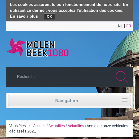
Les cookies assurent le bon fonctionnement de notre site. En
utilisant ce dernier, vous acceptez l'utilisation des cookies.
En savoir plus
OK
NL
FR
Navigation
Accueil
Vie politique
Vous êtes ici :
Accueil
/
Actualités
/
Actualités
/
Vente de onze véhicules
déclassés 2021