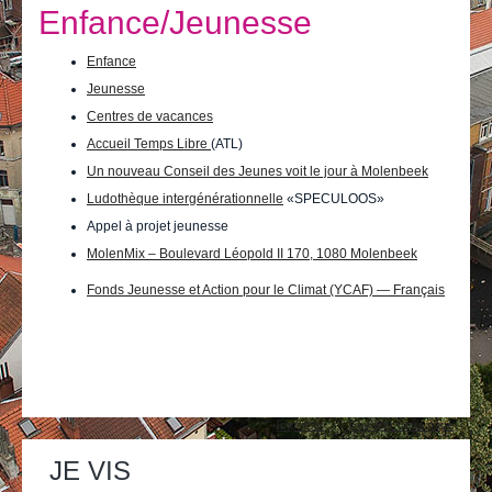
Je vis
Enfance/Jeunesse
Je visite
Enfance
Jeunesse
Publications
Centres de vacances
Actualités
Accueil Temps Libre
(ATL)
Un nouveau Conseil des Jeunes voit le jour à Molenbeek
E-guichet / Prendre RDV
Ludothèque intergénérationnelle
«SPECULOOS»
Appel à projet jeunesse
Actualités
MolenMix – Boulevard Léopold II 170, 1080 Molenbeek
Fonds Jeunesse et Action pour le Climat (YCAF) — Français
Actions
Imprimer
Envoyer cette page
sur
le
JE VIS
document