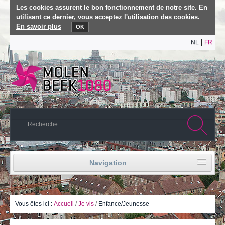
Les cookies assurent le bon fonctionnement de notre site. En
utilisant ce dernier, vous acceptez l'utilisation des cookies.
En savoir plus
OK
NL
FR
Navigation
Accueil
Vie politique
Vous êtes ici :
Accueil
/
Je vis
/
Enfance/Jeunesse