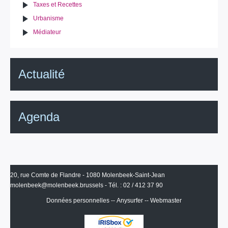
Taxes et Recettes
Urbanisme
Médiateur
Actualité
Agenda
20, rue Comte de Flandre - 1080 Molenbeek-Saint-Jean
molenbeek@molenbeek.brussels
- Tél. : 02 / 412 37 90
Données personnelles
--
Anysurfer
--
Webmaster