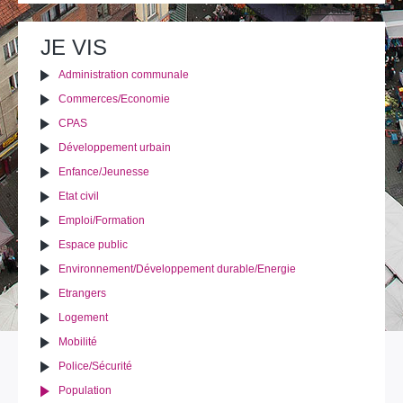
Imprimer
Envoyer cette page
sur
le
JE VIS
document
Administration communale
Commerces/Economie
CPAS
Développement urbain
Enfance/Jeunesse
Etat civil
Emploi/Formation
Espace public
Environnement/Développement durable/Energie
Etrangers
Logement
Mobilité
Police/Sécurité
Population