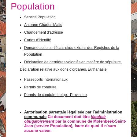
Je vis
Population
Je visite
Service Population
Antenne Charles Malis
Publications
Changement d'adresse
Actualités
Cartes d'identité
Demandes de certificats et/ou extraits des Registres de la
E-guichet / Prendre RDV
Population
Déclaration de dernières volontés en matière de sépulture,
Actualités
Déclaration relative aux dons d'organes, Euthanasie
Passeports internationaux
Permis de conduire
Permis de conduire belge - Provisoire
Autorisation parentale légalisée par l'administration
communale
Ce document doit être
légalisé
obligatoirement
par la commune de Molenbeek-Saint-
Jean (service Population), faute de quoi il n'aura
aucune valeur.
Actions