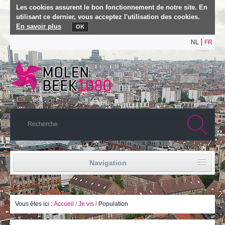
Les cookies assurent le bon fonctionnement de notre site. En
utilisant ce dernier, vous acceptez l'utilisation des cookies.
En savoir plus
OK
NL
FR
Navigation
Accueil
Vie politique
Vous êtes ici :
Accueil
/
Je vis
/
Population