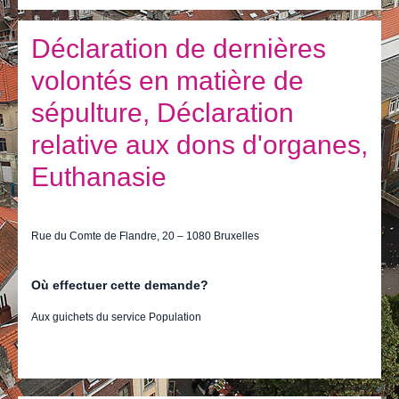
Je vis
Je visite
Déclaration de dernières
volontés en matière de
Publications
sépulture, Déclaration
Actualités
relative aux dons d'organes,
E-guichet / Prendre RDV
Euthanasie
Actualités
Rue du Comte de Flandre, 20 – 1080 Bruxelles
Où effectuer cette demande?
Aux guichets du service Population
Actions
Imprimer
Envoyer cette page
sur