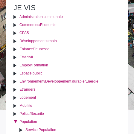
le
JE VIS
document
Administration communale
Commerces/Economie
CPAS
Développement urbain
Enfance/Jeunesse
Etat civil
Emploi/Formation
Espace public
Environnement/Développement durable/Energie
Etrangers
Logement
Mobilité
Police/Sécurité
Population
Service Population