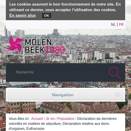
Les cookies assurent le bon fonctionnement de notre site. En
utilisant ce dernier, vous acceptez l'utilisation des cookies.
En savoir plus
OK
NL
FR
Navigation
Accueil
Vie politique
Vous êtes ici :
Accueil
/
Je vis
/
Population
/
Déclaration de dernières
volontés en matière de sépulture, Déclaration relative aux dons
d'organes, Euthanasie