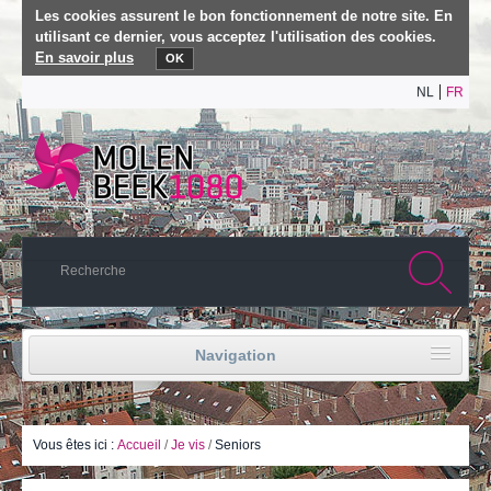
Les cookies assurent le bon fonctionnement de notre site. En
utilisant ce dernier, vous acceptez l'utilisation des cookies.
En savoir plus
OK
NL
FR
Navigation
Accueil
Vie politique
Vous êtes ici :
Accueil
/
Je vis
/
Seniors