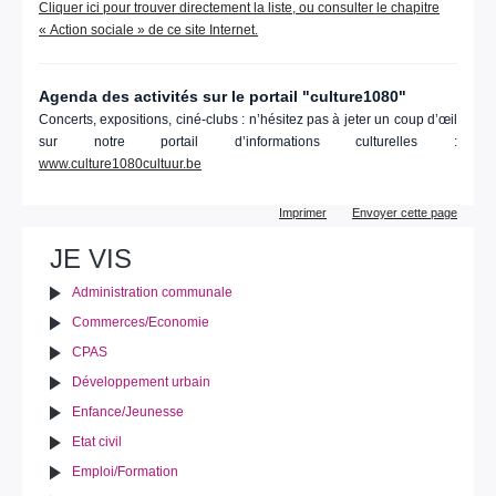
Cliquer ici pour trouver directement la liste, ou consulter le chapitre
« Action sociale » de ce site Internet.
Agenda des activités sur le portail "culture1080"
Concerts, expositions, ciné-clubs : n’hésitez pas à jeter un coup d’œil
sur notre portail d’informations culturelles :
www.culture1080cultuur.be
Actions
Imprimer
Envoyer cette page
sur
le
JE VIS
document
Administration communale
Commerces/Economie
CPAS
Développement urbain
Enfance/Jeunesse
Etat civil
Emploi/Formation