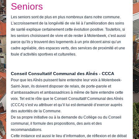
Je vis
Seniors
Je visite
Les seniors sont de plus en plus nombreux dans notre commune.
L’accroissement de la longévité de vie lié à l’amélioration des soins
Publications
de santé explique certainement cette évolution positive. Toutefois, si
les seniors choisissent de vivre et de rester à Molenbeek, c’est aussi
Actualités
parce qu’ils y trouvent des logements à un prix décent ainsi qu’un
cadre agréable, des espaces verts, des services de proximité et une
E-guichet / Prendre RDV
foule d’activités sportives et culturelles.
Actualités
Conseil Consultatif Communal des Aînés - CCCA
Pour que les Aînés puissent faire entendre leur voix à Molenbeek-
Saint-Jean, ils doivent disposer de relais, de porte-parole et
d’ambassadeurs et ambassadrices à même de faire entendre cette
voix. Tel est le rôle que le Conseil Consultatif Communal des Aînés
(CCCA) s’est vu attribuer et qu’il lui est demandé d’exercer auprès
des autorités de la Commune.
De sa propre initiative ou à la demande du Collège ou du Conseil
communal, il formule des propositions, des avis et des
recommandations.
Cette instance est aussi le lieu d’information, de réflexion et de débat