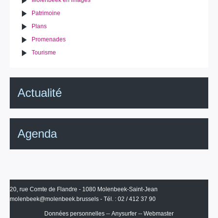
Molenbeek en images
Patrimoine
Plans
Promenades
Tourisme
Actualité
Agenda
20, rue Comte de Flandre - 1080 Molenbeek-Saint-Jean
molenbeek@molenbeek.brussels
- Tél. : 02 / 412 37 90
Données personnelles
--
Anysurfer
--
Webmaster