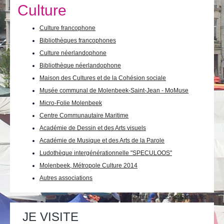
Je vis
Culture
Je visite
Culture francophone
Bibliothèques francophones
Publications
Culture néerlandophone
Actualités
Bibliothèque néerlandophone
Maison des Cultures et de la Cohésion sociale
E-guichet / Prendre RDV
Musée communal de Molenbeek-Saint-Jean - MoMuse
Micro-Folie Molenbeek
Actualités
Centre Communautaire Maritime
Académie de Dessin et des Arts visuels
Académie de Musique et des Arts de la Parole
Ludothèque intergénérationnelle "SPECULOOS"
Molenbeek, Métropole Culture 2014
Autres associations
Actions
Imprimer
Envoyer cette page
sur
le
JE VISITE
document