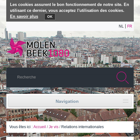
Les cookies assurent le bon fonctionnement de notre site. En
utilisant ce dernier, vous acceptez l'utilisation des cookies.
En savoir plus
OK
NL
FR
Navigation
Accueil
Vie politique
Vous êtes ici :
Accueil
/
Je vis
/
Relations internationales