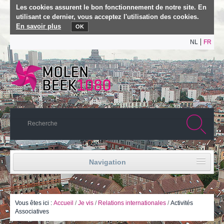
Les cookies assurent le bon fonctionnement de notre site. En
utilisant ce dernier, vous acceptez l'utilisation des cookies.
En savoir plus
OK
NL
FR
Navigation
Accueil
Vie politique
Vous êtes ici :
Accueil
/
Je vis
/
Relations internationales
/
Activités
Associatives