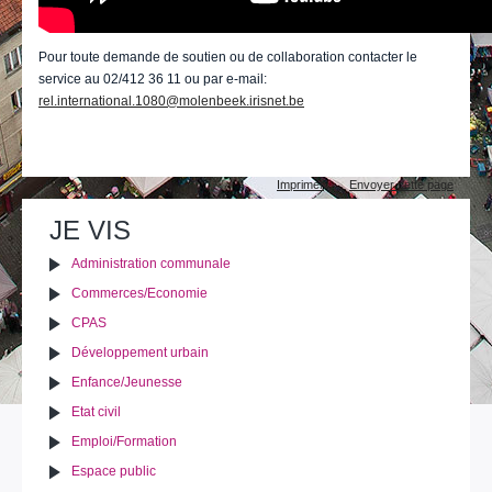
Pour toute demande de soutien ou de collaboration contacter le
service au 02/412 36 11 ou par e-mail:
rel.international.1080@molenbeek.irisnet.be
Actions
Imprimer
Envoyer cette page
sur
le
JE VIS
document
Administration communale
Commerces/Economie
CPAS
Développement urbain
Enfance/Jeunesse
Etat civil
Emploi/Formation
Espace public