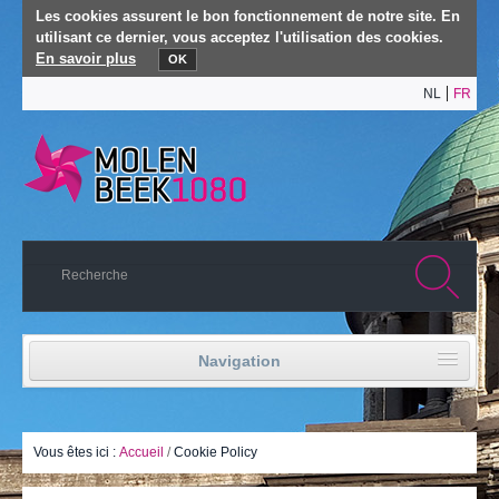
Les cookies assurent le bon fonctionnement de notre site. En
utilisant ce dernier, vous acceptez l'utilisation des cookies.
En savoir plus
OK
NL
FR
Navigation
Accueil
Vie politique
Vous êtes ici :
Accueil
/
Cookie Policy