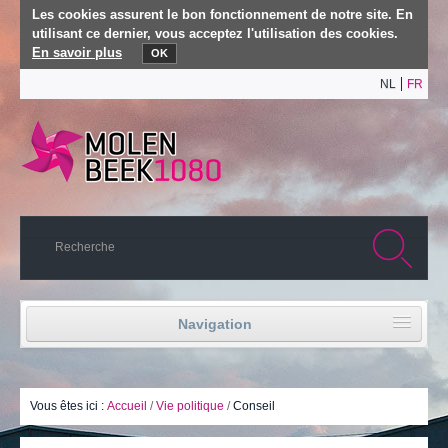
Les cookies assurent le bon fonctionnement de notre site. En
utilisant ce dernier, vous acceptez l'utilisation des cookies.
En savoir plus
OK
NL
FR
Navigation
Accueil
Vie politique
Vous êtes ici :
Accueil
/
Vie politique
/
Conseil