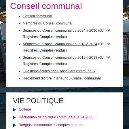
Je vis
Conseil communal
Je visite
Conseil communal
Membres du Conseil communal
Publications
Séances du Conseil communal de 2024 à 2030
(OJ, PV,
Actualités
Registres, Comptes-rendus)
Séances du Conseil communal de 2018 à 2024
(OJ, PV,
E-guichet / Prendre RDV
Registres, Comptes-rendus)
Séances du Conseil communal de 2012 à 2018
(OJ, PV,
Actualités
Registres, Comptes-rendus)
Questions écrites des Conseillers communaux
Règlement d'ordre intérieur du Conseil communal
Actions
Imprimer
Envoyer cette page
sur
le
VIE POLITIQUE
document
Collège
Déclaration de politique communale 2024-2030
Budgets communaux et comptes annuels