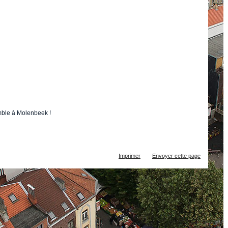
mble à Molenbeek !
Actions
Imprimer
Envoyer cette page
sur
le
document