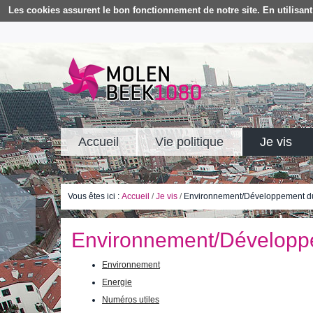
Les cookies assurent le bon fonctionnement de notre site. En utilisant 
Accueil
Vie politique
Je vis
Vous êtes ici :
Accueil
/
Je vis
/
Environnement/Développement du
Environnement/Développ
Environnement
Energie
Numéros utiles