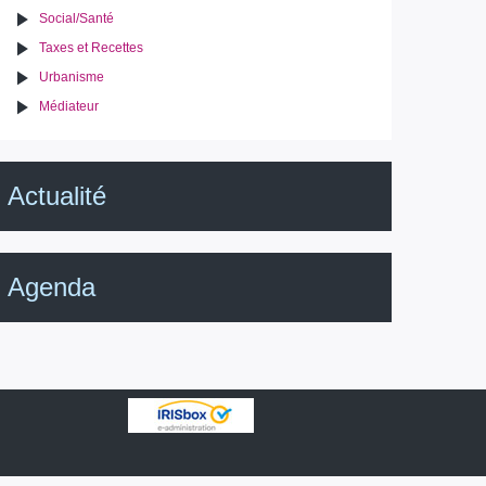
Social/Santé
Taxes et Recettes
Urbanisme
Médiateur
Actualité
Agenda
IRISbox