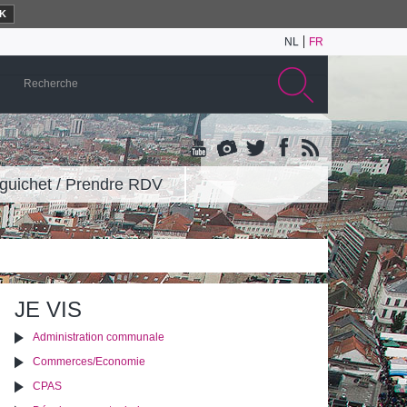
K
NL
FR
guichet / Prendre RDV
JE VIS
Administration communale
Commerces/Economie
CPAS