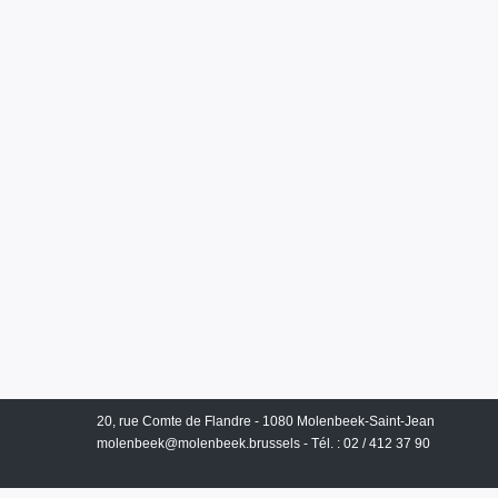
20, rue Comte de Flandre - 1080 Molenbeek-Saint-Jean
molenbeek@molenbeek.brussels
- Tél. : 02 / 412 37 90