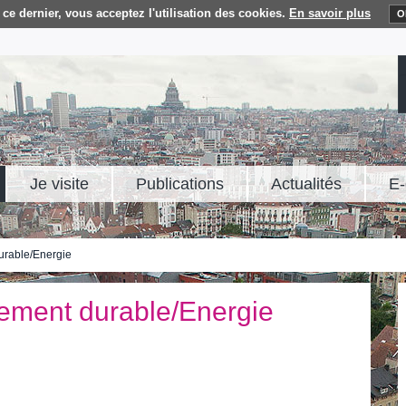
ce dernier, vous acceptez l'utilisation des cookies.
En savoir plus
O
Je visite
Publications
Actualités
E-
rable/Energie
ement durable/Energie