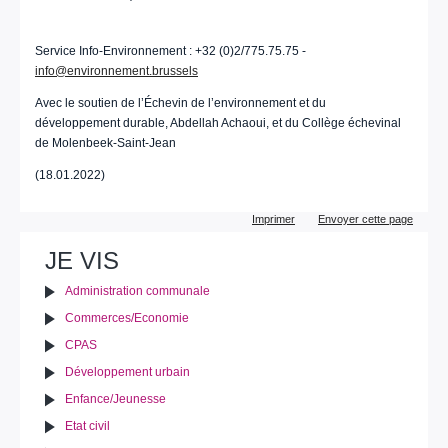
Service Info-Environnement : +32 (0)2/775.75.75 -
info@environnement.brussels
Avec le soutien de l’Échevin de l’environnement et du
développement durable, Abdellah Achaoui, et du Collège échevinal
de Molenbeek-Saint-Jean
(18.01.2022)
Actions
Imprimer
Envoyer cette page
sur
le
JE VIS
document
Administration communale
Commerces/Economie
CPAS
Développement urbain
Enfance/Jeunesse
Etat civil