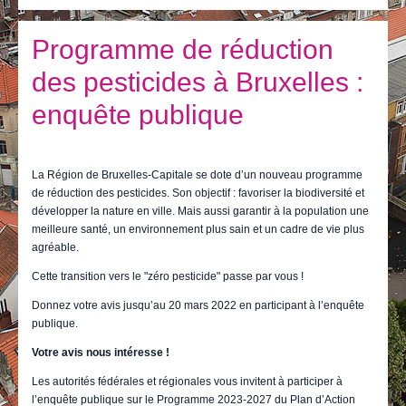
Je vis
Je visite
Programme de réduction
des pesticides à Bruxelles :
Publications
enquête publique
Actualités
E-guichet / Prendre RDV
La Région de Bruxelles-Capitale se dote d’un nouveau programme
Actualités
de réduction des pesticides. Son objectif : favoriser la biodiversité et
développer la nature en ville. Mais aussi garantir à la population une
meilleure santé, un environnement plus sain et un cadre de vie plus
agréable.
Cette transition vers le "zéro pesticide" passe par vous !
Donnez votre avis jusqu’au 20 mars 2022 en participant à l’enquête
publique.
Votre avis nous intéresse !
Les autorités fédérales et régionales vous invitent à participer à
l’enquête publique sur le Programme 2023-2027 du Plan d’Action