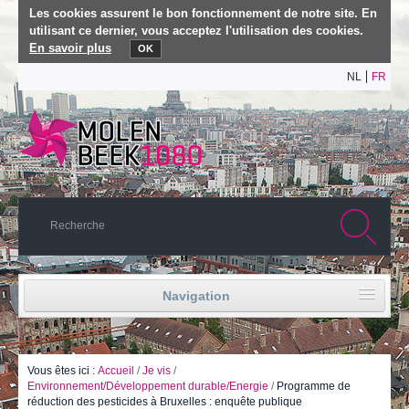
Les cookies assurent le bon fonctionnement de notre site. En
utilisant ce dernier, vous acceptez l'utilisation des cookies.
En savoir plus
OK
NL
FR
Navigation
Accueil
Vie politique
Vous êtes ici :
Accueil
/
Je vis
/
Environnement/Développement durable/Energie
/
Programme de
réduction des pesticides à Bruxelles : enquête publique