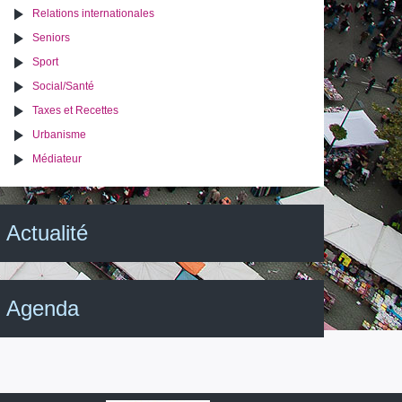
Relations internationales
Seniors
Sport
Social/Santé
Taxes et Recettes
Urbanisme
Médiateur
Actualité
Agenda