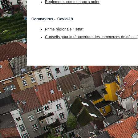
Règlements communaux à noter
Coronavirus - Covid-19
Prime régionale "Tetra"
Conseils pour la réouverture des commerces de détail