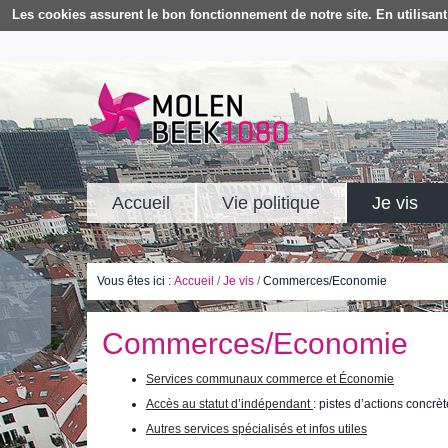
Les cookies assurent le bon fonctionnement de notre site. En utilisant 
Accueil
Vie politique
Je vis
Vous êtes ici :
Accueil
/
Je vis
/
Commerces/Economie
Commerces/Economie
Services communaux commerce et Économie
Accès au statut d’indépendant
: pistes d’actions concrè
Autres services spécialisés et infos utiles