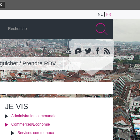
K
NL
FR
guichet / Prendre RDV
JE VIS
Administration communale
Commerces/Economie
Services communaux