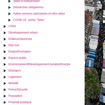
Statut d’indépendant
Démarches obligatoires
Autres services spécialisés et infos utiles
COVID-19 : prime "Tetra"
CPAS
Développement urbain
Enfance/Jeunesse
Etat civil
Emploi/Formation
Espace public
Environnement/Développement durable/Energie
Etrangers
Logement
Mobilité
Police/Sécurité
Population
Propreté publique