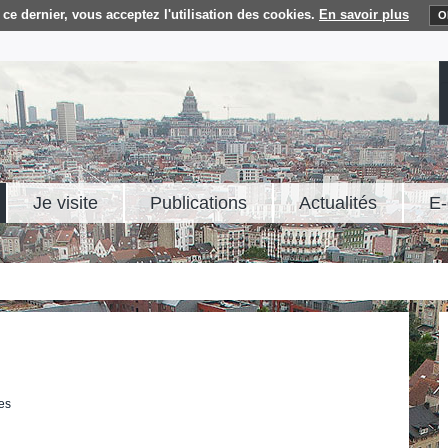
ce dernier, vous acceptez l'utilisation des cookies.
En savoir plus
O
Je visite
Publications
Actualités
E-
tes