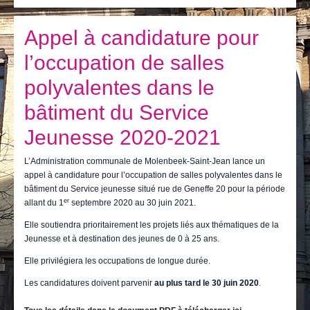
Je vis
Je visite
Appel à candidature pour
l’occupation de salles
Publications
polyvalentes dans le
Actualités
bâtiment du Service
E-guichet / Prendre RDV
Jeunesse 2020-2021
Actualités
L’Administration communale de Molenbeek-Saint-Jean lance un
appel à candidature pour l’occupation de salles polyvalentes dans le
bâtiment du Service jeunesse situé rue de Geneffe 20 pour la période
er
allant du 1
septembre 2020 au 30 juin 2021.
Elle soutiendra prioritairement les projets liés aux thématiques de la
Jeunesse et à destination des jeunes de 0 à 25 ans.
Elle privilégiera les occupations de longue durée.
Les candidatures doivent parvenir
au plus tard le 30 juin 2020
.