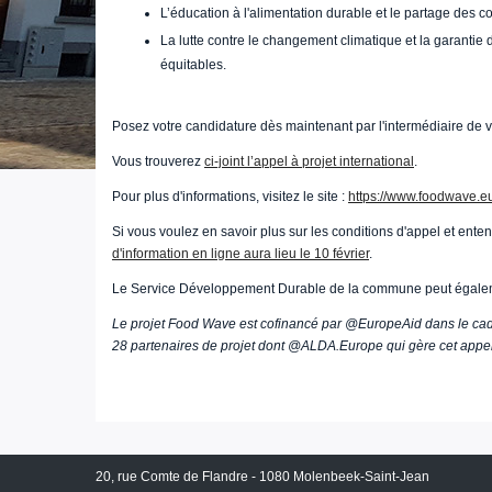
L’éducation à l'alimentation durable et le partage des 
La lutte contre le changement climatique et la garantie 
équitables.
Posez votre candidature dès maintenant par l'intermédiaire de vo
Vous trouverez
ci-joint l’appel à projet international
.
Pour plus d'informations, visitez le site :
https://www.foodwave.eu
Si vous voulez en savoir plus sur les conditions d'appel et ent
d'information en ligne aura lieu le 10 février
.
Le Service Développement Durable de la commune peut égalem
Le projet Food Wave est cofinancé par @EuropeAid dans le c
28 partenaires de projet dont @ALDA.Europe qui gère cet appel 
20, rue Comte de Flandre - 1080 Molenbeek-Saint-Jean