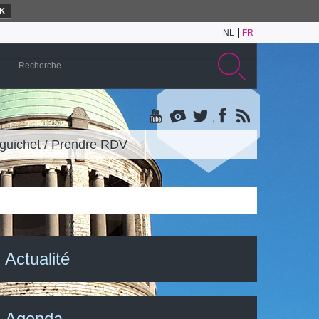
K
NL
FR
guichet / Prendre RDV
Actualité
Agenda