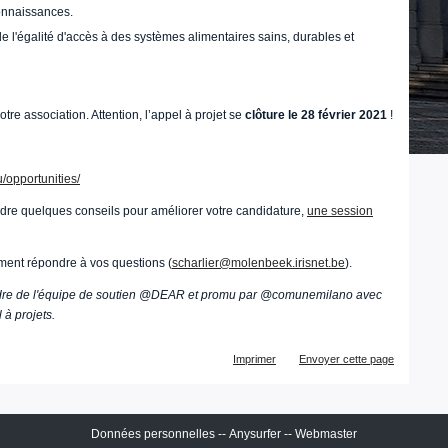
connaissances.
de l'égalité d'accès à des systèmes alimentaires sains, durables et
tre association. Attention, l’appel à projet se
clôture le 28 février 2021
!
/opportunities/
endre quelques conseils pour améliorer votre candidature,
une session
ent répondre à vos questions (
scharlier@molenbeek.irisnet.be
).
adre de l'équipe de soutien @DEAR et promu par @comunemilano avec
à projets.
Actions
Imprimer
Envoyer cette page
sur
le
document
Données personnelles
--
Anysurfer
--
Webmaster