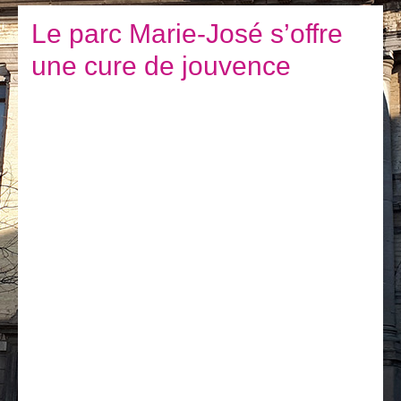
Je vis
Le parc Marie-José s’offre
Je visite
une cure de jouvence
Publications
Actualités
E-guichet / Prendre RDV
Actualités