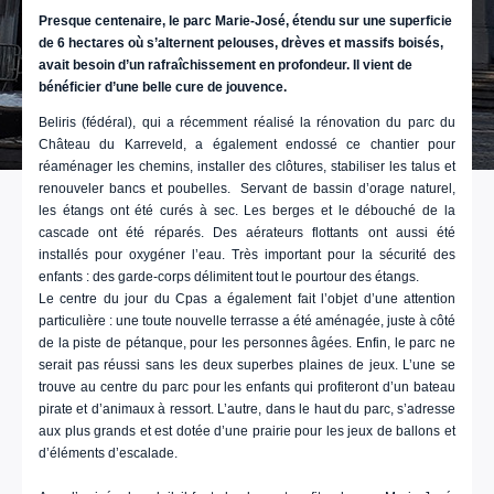
Presque centenaire, le parc Marie-José, étendu sur une superficie
de 6 hectares où s’alternent pelouses, drèves et massifs boisés,
avait besoin d’un rafraîchissement en profondeur. Il vient de
bénéficier d’une belle cure de jouvence.
Beliris (fédéral), qui a récemment réalisé la rénovation du parc du
Château du Karreveld, a également endossé ce chantier pour
réaménager les chemins, installer des clôtures, stabiliser les talus et
renouveler bancs et poubelles. Servant de bassin d’orage naturel,
les étangs ont été curés à sec. Les berges et le débouché de la
cascade ont été réparés. Des aérateurs flottants ont aussi été
installés pour oxygéner l’eau. Très important pour la sécurité des
enfants : des garde-corps délimitent tout le pourtour des étangs.
Le centre du jour du Cpas a également fait l’objet d’une attention
particulière : une toute nouvelle terrasse a été aménagée, juste à côté
de la piste de pétanque, pour les personnes âgées. Enfin, le parc ne
serait pas réussi sans les deux superbes plaines de jeux. L’une se
trouve au centre du parc pour les enfants qui profiteront d’un bateau
pirate et d’animaux à ressort. L’autre, dans le haut du parc, s’adresse
aux plus grands et est dotée d’une prairie pour les jeux de ballons et
d’éléments d’escalade.