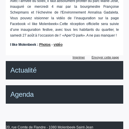
Avec l’arrivée du soleil, il faut absolument profiter du parc Marie-José,
inauguré ce mercredi 4 mai par la bourgmestre Françoise
Schepmans et l’échevine de l'Environnement Annalisa Gadaleta.
Vous pouvez visionner la vidéo de l’inauguration sur la page
Facebook «I like Molenbeek».Cette réception officielle sera suivie
d’une inauguration festive, avec tous les habitants du quartier, le
samedi 27 août à l’occasion de l’ «Aper’O park». A ne pas manquer !
I like Molenbeek :
Photos
-
vidéo
Actions
Imprimer
Envoyer cette page
sur
le
Actualité
document
Agenda
20, rue Comte de Flandre - 1080 Molenbeek-Saint-Jean