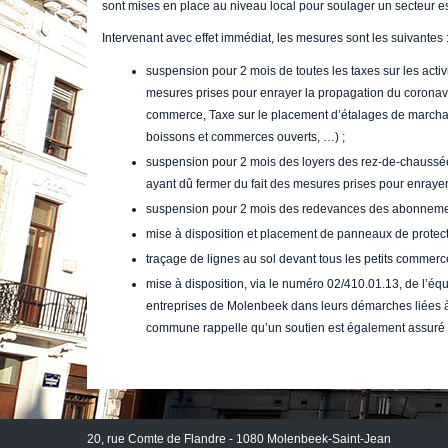
sont mises en place au niveau local pour soulager un secteur esse
Intervenant avec effet immédiat, les mesures sont les suivantes 
suspension pour 2 mois de toutes les taxes sur les acti
mesures prises pour enrayer la propagation du coronavi
commerce, Taxe sur le placement d’étalages de marchand
boissons et commerces ouverts, …) ;
suspension pour 2 mois des loyers des rez-de-chauss
ayant dû fermer du fait des mesures prises pour enrayer
suspension pour 2 mois des redevances des abonnem
mise à disposition et placement de panneaux de protec
traçage de lignes au sol devant tous les petits commer
mise à disposition, via le numéro 02/410.01.13, de l’é
entreprises de Molenbeek dans leurs démarches liées à 
commune rappelle qu’un soutien est également assuré vi
20, rue Comte de Flandre - 1080 Molenbeek-Saint-Jean