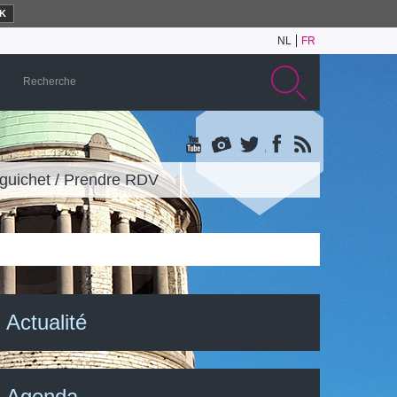
K
NL
FR
guichet / Prendre RDV
Actualité
Agenda