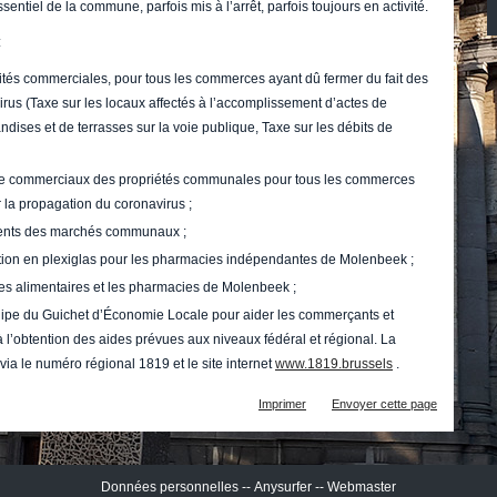
ntiel de la commune, parfois mis à l’arrêt, parfois toujours en activité.
:
vités commerciales, pour tous les commerces ayant dû fermer du fait des
rus (Taxe sur les locaux affectés à l’accomplissement d’actes de
ises et de terrasses sur la voie publique, Taxe sur les débits de
ée commerciaux des propriétés communales pour tous les commerces
 la propagation du coronavirus ;
ents des marchés communaux ;
tion en plexiglas pour les pharmacies indépendantes de Molenbeek ;
ces alimentaires et les pharmacies de Molenbeek ;
quipe du Guichet d’Économie Locale pour aider les commerçants et
l’obtention des aides prévues aux niveaux fédéral et régional. La
a le numéro régional 1819 et le site internet
www.1819.brussels
.
Actions
Imprimer
Envoyer cette page
sur
le
document
Données personnelles
--
Anysurfer
--
Webmaster