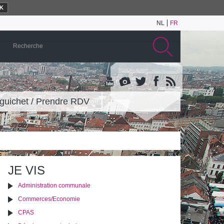
K
NL
FR
guichet / Prendre RDV
JE VIS
Administration communale
Commerces/Economie
CPAS