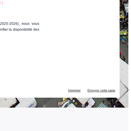
 :
 (2025-2026), nous vous
ifier la disponibilité des
Actions
Imprimer
Envoyer cette page
sur
le
document