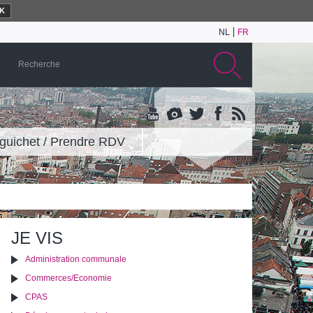
K
NL
FR
guichet / Prendre RDV
JE VIS
Administration communale
Commerces/Economie
CPAS