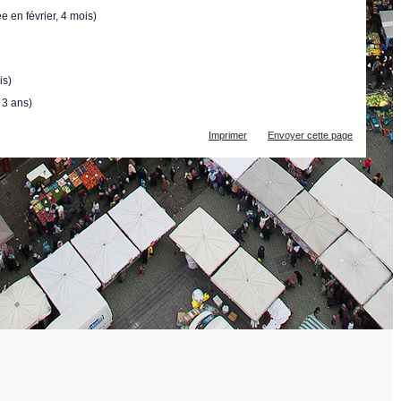
e en février, 4 mois)
is)
 3 ans)
Actions
Imprimer
Envoyer cette page
sur
le
document