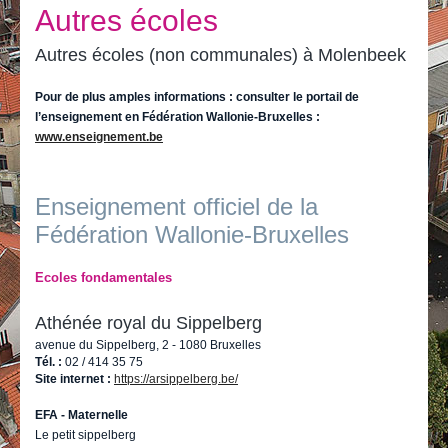
Je vis
Autres écoles
Je visite
Autres écoles (non communales) à Molenbeek
Publications
Pour de plus amples informations : consulter le portail de
l’enseignement en Fédération Wallonie-Bruxelles :
Actualités
www.enseignement.be
E-guichet / Prendre RDV
Enseignement officiel de la
Actualités
Fédération Wallonie-Bruxelles
Ecoles fondamentales
Athénée royal du Sippelberg
avenue du Sippelberg, 2 - 1080 Bruxelles
Tél. :
02 / 414 35 75
Site internet :
https://arsippelberg.be/
EFA - Maternelle
Le petit sippelberg