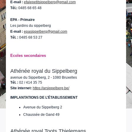
E-mail :
efalepetitsippelberg@gmail.com
Tél.:
0485 68 65 48
EPA - Primaire
Les jardins du sippelberg
E-mail :
epasippelberg@gmail.com
Tél. :
0485 68 53 27
Ecoles secondaires
Athénée royal du Sippelberg
avenue du Sippelberg, 2 - 1080 Bruxelles
Tél. :
02 / 414 35 75
Site internet:
https://arsippelberg.be/
IMPLANTATIONS DE L’ÉTABLISSEMENT
Avenue du Sippelberg 2
Chaussée de Gand 49
Athénée royal Toots Thielemans