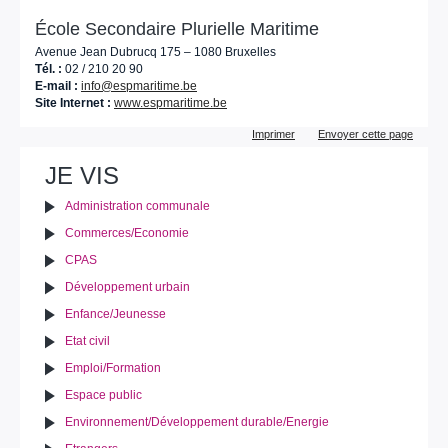
École Secondaire Plurielle Maritime
Avenue Jean Dubrucq 175 – 1080 Bruxelles
Tél. :
02 / 210 20 90
E-mail :
info@espmaritime.be
Site Internet :
www.espmaritime.be
Actions
Imprimer
Envoyer cette page
sur
le
JE VIS
document
Administration communale
Commerces/Economie
CPAS
Développement urbain
Enfance/Jeunesse
Etat civil
Emploi/Formation
Espace public
Environnement/Développement durable/Energie