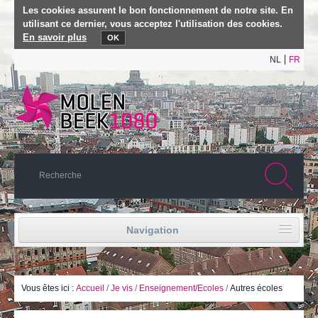
Les cookies assurent le bon fonctionnement de notre site. En
utilisant ce dernier, vous acceptez l'utilisation des cookies.
En savoir plus
OK
NL
FR
Navigation
Accueil
Vie politique
Vous êtes ici :
Accueil
/
Je vis
/
Enseignement/Ecoles
/
Autres écoles