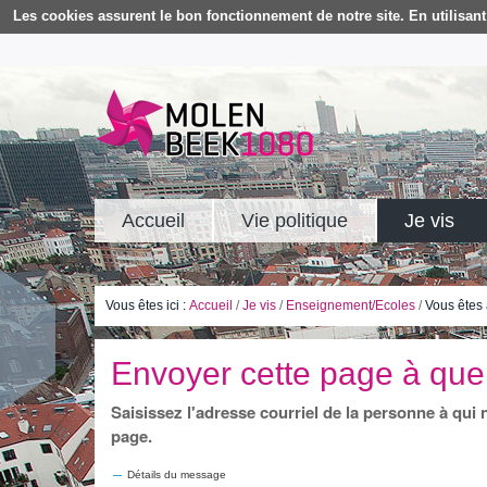
Les cookies assurent le bon fonctionnement de notre site. En utilisant 
Accueil
Vie politique
Je vis
Vous êtes ici :
Accueil
/
Je vis
/
Enseignement/Ecoles
/
Vous êtes 
Envoyer cette page à que
Saisissez l'adresse courriel de la personne à qui
page.
Détails du message