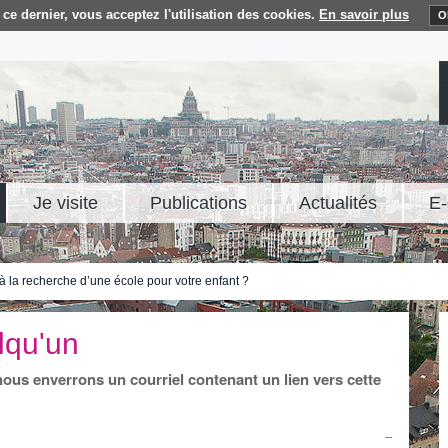
ce dernier, vous acceptez l'utilisation des cookies.
En savoir plus
O
Je visite
Publications
Actualités
E-
à la recherche d’une école pour votre enfant ?
lqu'un
 nous enverrons un courriel contenant un lien vers cette