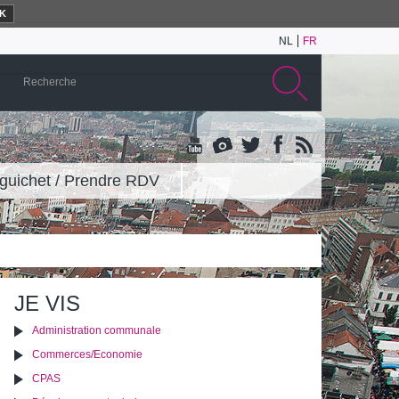
K
NL
FR
guichet / Prendre RDV
JE VIS
Administration communale
Commerces/Economie
CPAS