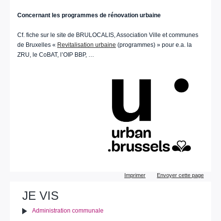
Concernant les programmes de rénovation urbaine
Cf. fiche sur le site de BRULOCALIS, Association Ville et communes
de Bruxelles «
Revitalisation urbaine
(programmes) » pour e.a. la
ZRU, le CoBAT, l’OIP BBP, …
Actions
Imprimer
Envoyer cette page
sur
le
JE VIS
document
Administration communale