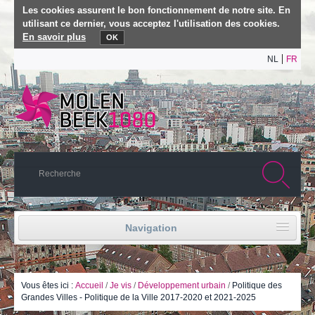
Les cookies assurent le bon fonctionnement de notre site. En
utilisant ce dernier, vous acceptez l'utilisation des cookies.
En savoir plus
OK
NL
FR
Navigation
Accueil
Vie politique
Vous êtes ici :
Accueil
/
Je vis
/
Développement urbain
/
Politique des
Grandes Villes - Politique de la Ville 2017-2020 et 2021-2025