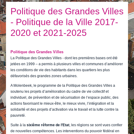
Je vis
Politique des Grandes Villes
Je visite
- Politique de la Ville 2017-
Publications
2020 et 2021-2025
Actualités
E-guichet / Prendre RDV
Politique des Grandes Villes
La Politique des Grandes Villes - dont les premières bases ont été
Actualités
jetées en 1999 – a permis à plusieurs villes et communes d’améliorer
les conditions de vie des habitants dans les quartiers les plus
défavorisés des grandes zones urbaines.
A Molenbeek, le programme de la Politique des Grandes Villes a
soutenu les projets d’amélioration du cadre de vie collectif et
individuel, de prévention et de sécurisation de l’espace public, des
actions favorisant le mieux-être, le mieux vivre, l’intégration et la
solidarité et des projets d’activation via le travail et la lutte contre la
pauvreté.
Suite à la
sixième réforme de l’Etat
, les régions se sont vues confier
de nouvelles compétences. Les interventions du pouvoir fédéral en