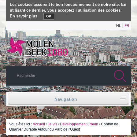
Les cookies assurent le bon fonctionnement de notre site. En
utilisant ce dernier, vous acceptez l'utilisation des cookies.
En savoir plus
OK
NL
FR
Navigation
Accueil
Vie politique
Vous êtes ici :
Accueil
/
Je vis
/
Développement urbain
/
Contrat de
Quartier Durable Autour du Parc de l'Ouest