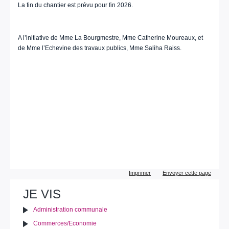
La fin du chantier est prévu pour fin 2026.
A l’initiative de Mme La Bourgmestre, Mme Catherine Moureaux, et
de Mme l’Echevine des travaux publics, Mme Saliha Raiss.
Actions
Imprimer
Envoyer cette page
sur
le
JE VIS
document
Administration communale
Commerces/Economie