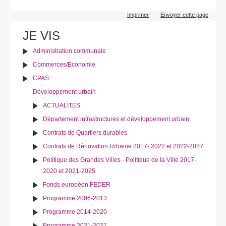
Actions
Imprimer
Envoyer cette page
sur
le
JE VIS
document
Administration communale
Commerces/Economie
CPAS
Développement urbain
ACTUALITES
Département infrastructures et développement urbain
Contrats de Quartiers durables
Contrats de Rénovation Urbaine 2017- 2022 et 2022-2027
Politique des Grandes Villes - Politique de la Ville 2017-
2020 et 2021-2025
Fonds européen FEDER
Programme 2006-2013
Programme 2014-2020
Programme 2021-2027