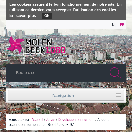
Les cookies assurent le bon fonctionnement de notre site. En
utilisant ce dernier, vous acceptez l'utilisation des cookies.
En savoir plus
OK
NL
FR
Navigation
Accueil
Vie politique
Vous êtes ici :
Accueil
/
Je vis
/
Développement urbain
/
Appel à
occupation temporaire - Rue Piers 93-97