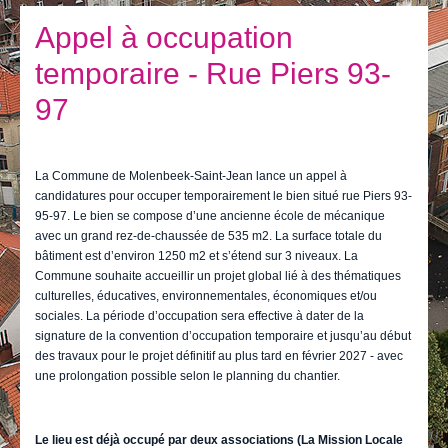
Je vis
Appel à occupation
Je visite
temporaire - Rue Piers 93-
Publications
97
Actualités
E-guichet / Prendre RDV
La Commune de Molenbeek-Saint-Jean lance un appel à
candidatures pour occuper temporairement le bien situé rue Piers 93-
Actualités
95-97. Le bien se compose d’une ancienne école de mécanique
avec un grand rez-de-chaussée de 535 m2. La surface totale du
bâtiment est d’environ 1250 m2 et s’étend sur 3 niveaux. La
Commune souhaite accueillir un projet global lié à des thématiques
culturelles, éducatives, environnementales, économiques et/ou
sociales. La période d’occupation sera effective à dater de la
signature de la convention d’occupation temporaire et jusqu’au début
des travaux pour le projet définitif au plus tard en février 2027 - avec
une prolongation possible selon le planning du chantier.
Le lieu est déjà occupé par deux associations (La Mission Locale