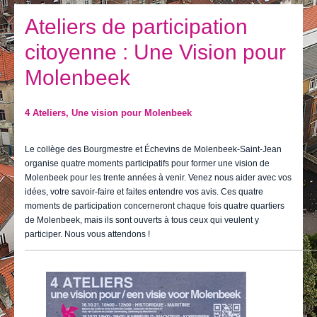
Je vis
Ateliers de participation
Je visite
citoyenne : Une Vision pour
Publications
Molenbeek
Actualités
4 Ateliers
, U
ne vision pour
Molenbeek
E-guichet / Prendre RDV
Actualités
Le collège des Bourgmestre et Échevins de Molenbeek-Saint-Jean
organise quatre moments participatifs pour former une vision de
Molenbeek pour les trente années à venir. Venez nous aider avec vos
idées, votre savoir-faire et faites entendre vos avis. Ces quatre
moments de participation concerneront chaque fois quatre quartiers
de Molenbeek, mais ils sont ouverts à tous ceux qui veulent y
participer. Nous vous attendons !