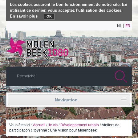
Les cookies assurent le bon fonctionnement de notre site. En
utilisant ce dernier, vous acceptez l'utilisation des cookies.
En savoir plus
OK
NL
FR
Navigation
Accueil
Vie politique
Vous êtes ici :
Accueil
/
Je vis
/
Développement urbain
/
Ateliers de
participation citoyenne : Une Vision pour Molenbeek