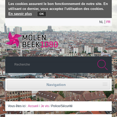
Les cookies assurent le bon fonctionnement de notre site. En
utilisant ce dernier, vous acceptez l'utilisation des cookies.
En savoir plus
OK
NL
FR
Navigation
Accueil
Vie politique
Vous êtes ici :
Accueil
/
Je vis
/
Police/Sécurité