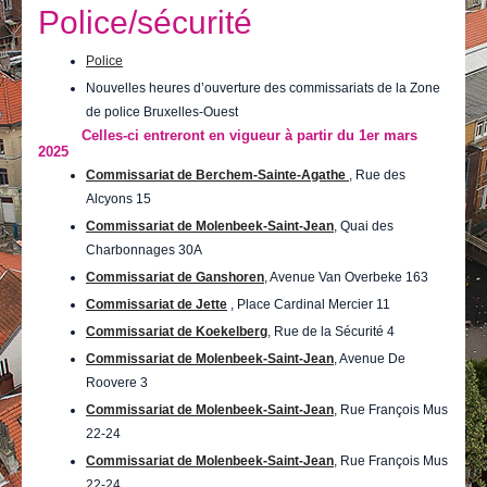
Je vis
Police/sécurité
Je visite
Police
Nouvelles heures d’ouverture des commissariats de la Zone
Publications
de police Bruxelles-Ouest
Celles-ci entreront en vigueur à partir du
1er mars
Actualités
2025
Commissariat de Berchem-Sainte-Agathe
, Rue des
E-guichet / Prendre RDV
Alcyons 15
Commissariat de Molenbeek-Saint-Jean
, Quai des
Actualités
Charbonnages 30A
Commissariat de Ganshoren
, Avenue Van Overbeke 163
Commissariat de Jette
, Place Cardinal Mercier 11
Commissariat de Koekelberg
, Rue de la Sécurité 4
Commissariat de Molenbeek-Saint-Jean
, Avenue De
Roovere 3
Commissariat de Molenbeek-Saint-Jean
, Rue François Mus
22-24
Commissariat de Molenbeek-Saint-Jean
, Rue François Mus
22-24