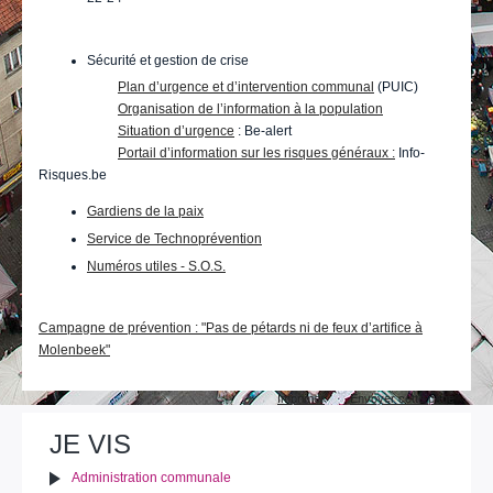
Sécurité et gestion de crise
Plan d’urgence et d’intervention communal
(PUIC)
Organisation de l’information à la population
Situation d’urgence
: Be-alert
Portail d’information sur les risques généraux :
Info-
Risques.be
Gardiens de la paix
Service de Technoprévention
Numéros utiles - S.O.S.
Campagne de prévention : "Pas de pétards ni de feux d’artifice à
Molenbeek"
Actions
Imprimer
Envoyer cette page
sur
le
JE VIS
document
Administration communale