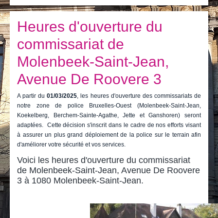
Je vis
Je visite
Heures d'ouverture du
commissariat de
Publications
Molenbeek-Saint-Jean,
Actualités
Avenue De Roovere 3
E-guichet / Prendre RDV
A partir du
01/03/2025
, les heures d'ouverture des commissariats de
Actualités
notre zone de police Bruxelles-Ouest (Molenbeek-Saint-Jean,
Koekelberg, Berchem-Sainte-Agathe, Jette et Ganshoren) seront
adaptées. Cette décision s'inscrit dans le cadre de nos efforts visant
à assurer un plus grand déploiement de la police sur le terrain afin
d'améliorer votre sécurité et vos services.
Voici les heures d'ouverture du commissariat
de Molenbeek-Saint-Jean, Avenue De Roovere
3 à 1080 Molenbeek-Saint-Jean.