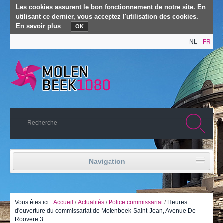
Les cookies assurent le bon fonctionnement de notre site. En
utilisant ce dernier, vous acceptez l'utilisation des cookies.
En savoir plus
OK
NL
FR
Navigation
Accueil
Vie politique
Vous êtes ici :
Accueil
/
Actualités
/
Police commissariat
/
Heures
d'ouverture du commissariat de Molenbeek-Saint-Jean, Avenue De
Roovere 3