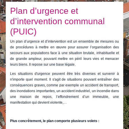
Je vis
Plan d’urgence et
Je visite
d’intervention communal
Publications
(PUIC)
Actualités
Un plan d’urgence et d’intervention est un ensemble de mesures ou
de procédures à mettre en œuvre pour assurer l’organisation des
E-guichet / Prendre RDV
secours aux populations face à une situation brutale, inhabituelle et
de grande ampleur, pouvant mettre en péril leurs vies et menacer
Actualités
leurs biens. Il repose sur une base légale.
Les situations d'urgence peuvent être très diverses et survenir à
n'importe quel moment. Il s'agit de situations pouvant entraîner des
conséquences graves, comme par exemple un accident de transport,
des inondations importantes, un accident industriel, un incendie dans
une maison de repos, l’effondrement d’un immeuble, une
manifestation qui devient violente,…
Plus concrètement, le plan comporte plusieurs volets :