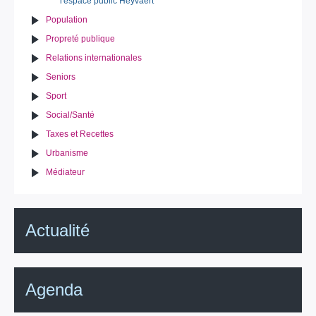
l'espace public Heyvaert
Population
Propreté publique
Relations internationales
Seniors
Sport
Social/Santé
Taxes et Recettes
Urbanisme
Médiateur
Actualité
Agenda