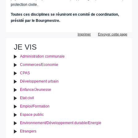
protection civile.
Toutes ces disciplines se réuniront en comité de coordination,
présidé par le Bourgmestre.
Actions
Imprimer
Envoyer cette page
sur
le
JE VIS
document
Administration communale
Commerces/Economie
CPAS
Développement urbain
Enfance/Jeunesse
Etat civil
Emploi/Formation
Espace public
Environnement/Développement durable/Energie
Etrangers