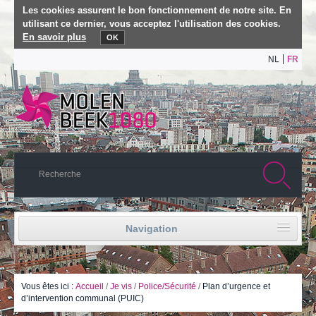
Les cookies assurent le bon fonctionnement de notre site. En
utilisant ce dernier, vous acceptez l'utilisation des cookies.
En savoir plus
OK
NL
FR
Navigation
Accueil
Vie politique
Vous êtes ici :
Accueil
/
Je vis
/
Police/Sécurité
/
Plan d’urgence et
d’intervention communal (PUIC)