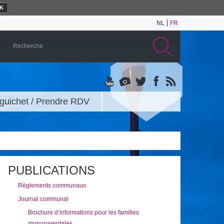
K
NL
FR
guichet / Prendre RDV
PUBLICATIONS
Règlements communaux
Journal communal
Brochure d’informations pour les familles
monoparentales