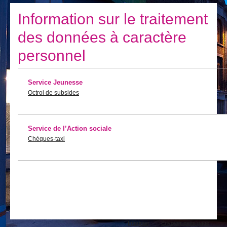
Je vis
Information sur le traitement
Je visite
des données à caractère
Publications
personnel
Actualités
Service Jeunesse
E-guichet / Prendre RDV
Octroi de subsides
Actualités
Service de l’Action sociale
Chèques-taxi
Actions
Imprimer
Envoyer cette page
sur