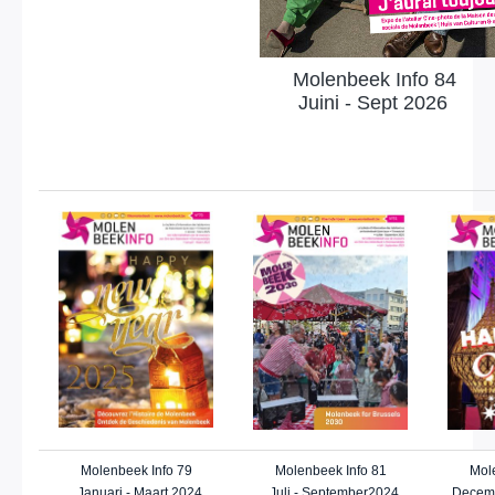
Molenbeek Info 84
Juini - Sept 2026
Molenbeek Info 79
Molenbeek Info 81
Mol
Januari - Maart 2024
Juli - September2024
Decemb