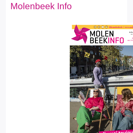
Ik leef
Molenbeek Info
Ik bezoek
Publicaties
Actualiteiten
E-loket / Afspraak maken
Actu