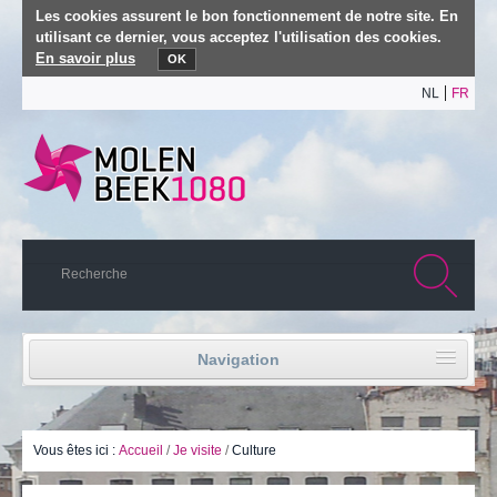
Les cookies assurent le bon fonctionnement de notre site. En
utilisant ce dernier, vous acceptez l'utilisation des cookies.
En savoir plus
OK
NL
FR
Navigation
Accueil
Vie politique
Vous êtes ici :
Accueil
/
Je visite
/
Culture