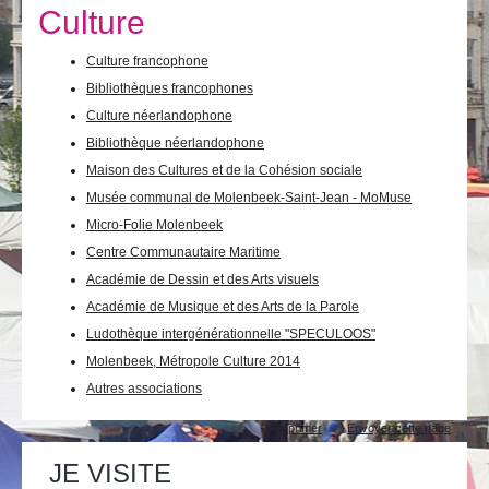
Je vis
Culture
Je visite
Culture francophone
Bibliothèques francophones
Publications
Culture néerlandophone
Actualités
Bibliothèque néerlandophone
Maison des Cultures et de la Cohésion sociale
E-guichet / Prendre RDV
Musée communal de Molenbeek-Saint-Jean - MoMuse
Micro-Folie Molenbeek
Actualités
Centre Communautaire Maritime
Académie de Dessin et des Arts visuels
Académie de Musique et des Arts de la Parole
Ludothèque intergénérationnelle "SPECULOOS"
Molenbeek, Métropole Culture 2014
Autres associations
Actions
Imprimer
Envoyer cette page
sur
le
JE VISITE
document