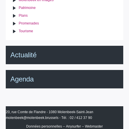
Molenbeek en images
Patrimoine
Plans
Promenades
Tourisme
Actualité
Agenda
20, rue Comte de Flandre - 1080 Molenbeek-Saint-Jean
molenbeek@molenbeek.brussels
- Tél. : 02 / 412 37 90
Données personnelles
--
Anysurfer
--
Webmaster