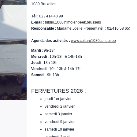
1080 Bruxelles
Tél.
: 02 / 414 48 99
E-mail
:
biblio.1080@molenbeek.brussels
Responsable
: Madame Joëlle Froment (tél. : 02/410 58 65)
Agenda des activités :
www.culture1080cultuur.be
Mardi
: 9h-13h
Mercredi
: 10h-13h & 14h-18h
Jeudi
: 13h-18h
Vendredi
: 10h-13h & 14h-17h
Samedi
: 9h-13h
FERMETURES 2026 :
jeudi 1er janvier
vendredi 2 janvier
samedi 3 janvier
vendredi 9 janvier
samedi 10 janvier
vendredi 3 avril