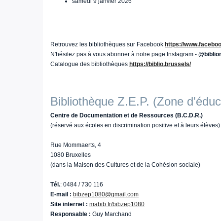
samedi 9 janvier 2026
Retrouvez les bibliothèques sur Facebook
https://www.facebo
N'hésitez pas à vous abonner à notre page Instagram -
@bibli
Catalogue des bibliothèques
https://biblio.brussels/
Bibliothèque Z.E.P. (Zone d'éduca
Centre de Documentation et de Ressources (B.C.D.R.)
(réservé aux écoles en discrimination positive et à leurs élèves)
Rue Mommaerts, 4
1080 Bruxelles
(dans la Maison des Cultures et de la Cohésion sociale)
Tél.
: 0484 / 730 116
E-mail :
bibzep1080@gmail.com
Site internet :
mabib.fr/bibzep1080
Responsable :
Guy Marchand