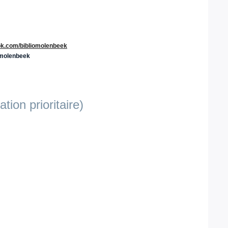
ok.com/bibliomolenbeek
omolenbeek
tion prioritaire)