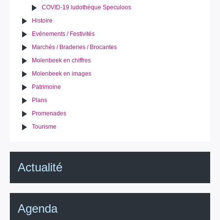
COVID-19 ludothèque Speculoos
Histoire
Evénements / Festivités
Marchés / Braderies / Brocantes
Molenbeek en chiffres
Molenbeek en images
Patrimoine
Plans
Promenades
Tourisme
Actualité
Agenda