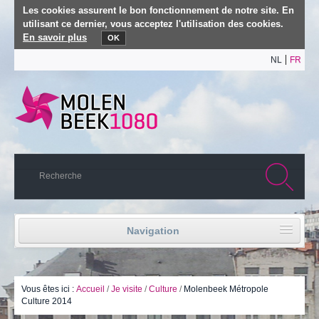
Les cookies assurent le bon fonctionnement de notre site. En
utilisant ce dernier, vous acceptez l'utilisation des cookies.
En savoir plus
OK
NL
FR
Navigation
Accueil
Vie politique
Vous êtes ici :
Accueil
/
Je visite
/
Culture
/
Molenbeek Métropole
Culture 2014