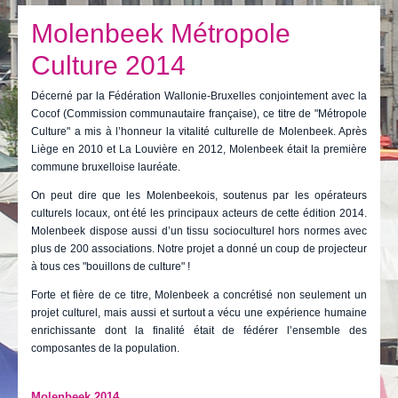
Je vis
Molenbeek Métropole
Je visite
Culture 2014
Publications
Décerné par la Fédération Wallonie-Bruxelles conjointement avec la
Actualités
Cocof (Commission communautaire française), ce titre de "Métropole
Culture" a mis à l’honneur la vitalité culturelle de Molenbeek. Après
E-guichet / Prendre RDV
Liège en 2010 et La Louvière en 2012, Molenbeek était la première
commune bruxelloise lauréate.
Actualités
On peut dire que les Molenbeekois, soutenus par les opérateurs
culturels locaux, ont été les principaux acteurs de cette édition 2014.
Molenbeek dispose aussi d’un tissu socioculturel hors normes avec
plus de 200 associations. Notre projet a donné un coup de projecteur
à tous ces "bouillons de culture" !
Forte et fière de ce titre, Molenbeek a concrétisé non seulement un
projet culturel, mais aussi et surtout a vécu une expérience humaine
enrichissante dont la finalité était de fédérer l’ensemble des
composantes de la population.
Molenbeek 2014