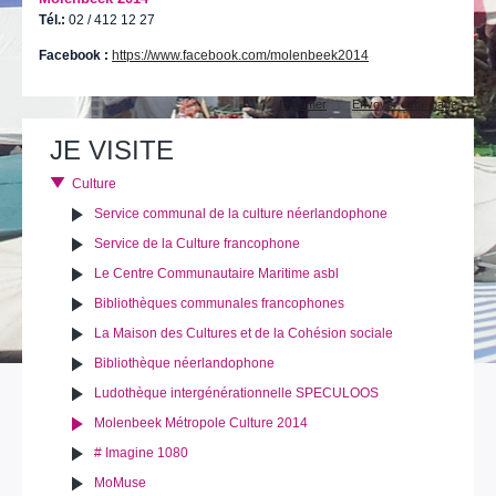
Tél.:
02 / 412 12 27
Facebook :
https://www.facebook.com/molenbeek2014
Actions
Imprimer
Envoyer cette page
sur
le
JE VISITE
document
Culture
Service communal de la culture néerlandophone
Service de la Culture francophone
Le Centre Communautaire Maritime asbl
Bibliothèques communales francophones
La Maison des Cultures et de la Cohésion sociale
Bibliothèque néerlandophone
Ludothèque intergénérationnelle SPECULOOS
Molenbeek Métropole Culture 2014
# Imagine 1080
MoMuse