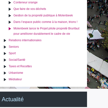
Conteneur orange
Que faire de vos déchets
Gestion de la propreté publique à Molenbeek
Dans l’espace public comme à la maison, trions !
Molenbeek lance le Projet pilote propreté Brunfaut
pour améliorer durablement le cadre de vie
Relations internationales
Seniors
Sport
Social/Santé
Taxes et Recettes
Urbanisme
Médiateur
Actualité