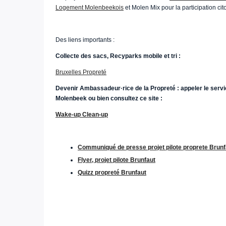
Logement Molenbeekois
et Molen Mix pour la participation ci
Des liens importants :
Collecte des sacs, Recyparks mobile et tri :
Bruxelles Propreté
Devenir Ambassadeur·rice de la Propreté : appeler le servi
Molenbeek ou bien consultez ce site :
Wake-up Clean-up
Communiqué de presse projet pilote proprete Brun
Flyer, projet pilote Brunfaut
Quizz propreté Brunfaut