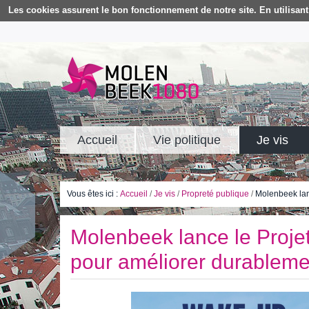
Les cookies assurent le bon fonctionnement de notre site. En utilisant 
Accueil
Vie politique
Je vis
Vous êtes ici :
Accueil
/
Je vis
/
Propreté publique
/
Molenbeek lanc
Molenbeek lance le Projet
pour améliorer durablemen