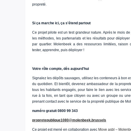
propreté.
Si ça marche ici, ça s'étend partout
Ce projet pilote est un test grandeur nature. Après le mois d
les méthodes, les partenariats et les résultats pour déployer 
par quartier. Molenbeek a des ressources limitées, raison 
tester, apprendre, puis déployer !
Votre rôle compte, dès aujourd'hui
Signalez les dépôts sauvages, utilisez les conteneurs à bon e
du quotidien. Et bientôt, devenez ambassadeur de la propreté
tous les habitants engagés, pour faire le lien avec les se
rue à la fois, en tant que citoyen ou avec un groupe ou une
prenant contact avec le service de la propreté publique de Mo
numéro gratuit 0800 99 343
propretepublique1080@molenbeek.brussels
Ce projet est mené en collaboration avec
Move asbl – Molenb