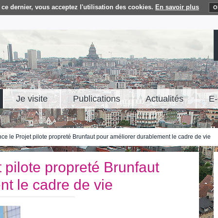
ce dernier, vous acceptez l'utilisation des cookies.
En savoir plus
O
Je visite
Publications
Actualités
E-
e le Projet pilote propreté Brunfaut pour améliorer durablement le cadre de vie
 pilote propreté Brunfaut
t le cadre de vie