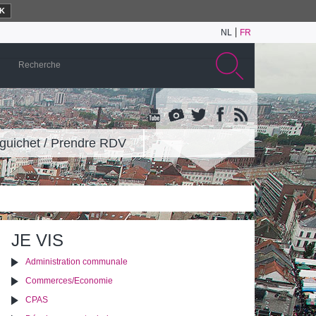
K
NL
FR
guichet / Prendre RDV
JE VIS
Administration communale
Commerces/Economie
CPAS