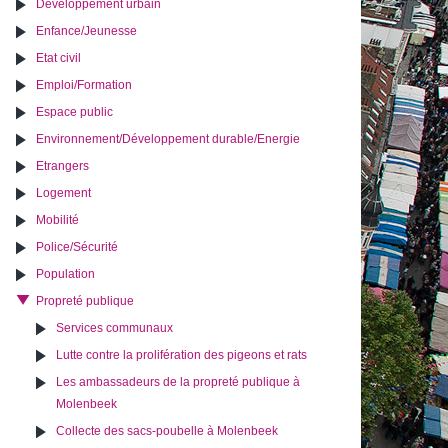
Développement urbain
Enfance/Jeunesse
Etat civil
Emploi/Formation
Espace public
Environnement/Développement durable/Energie
Etrangers
Logement
Mobilité
Police/Sécurité
Population
Propreté publique
Services communaux
Lutte contre la prolifération des pigeons et rats
Les ambassadeurs de la propreté publique à
Molenbeek
Collecte des sacs-poubelle à Molenbeek