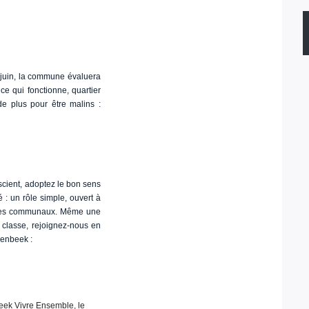
e juin, la commune évaluera
ce qui fonctionne, quartier
de plus pour être malins :
scient, adoptez le bon sens
 : un rôle simple, ouvert à
rvices communaux. Même une
 classe, rejoignez-nous en
lenbeek :
eek Vivre Ensemble
,
le