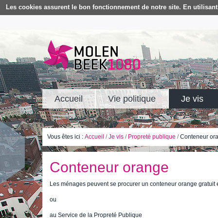
Les cookies assurent le bon fonctionnement de notre site. En utilisant 
Accueil
Vie politique
Je vis
Vous êtes ici :
Accueil
/
Je vis
/
Propreté publique
/
Conteneur or
Conteneur orange
Les ménages peuvent se procurer un conteneur orange gratuit
ou
au Service de la Propreté Publique