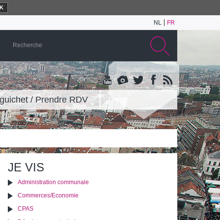
K
NL
FR
guichet / Prendre RDV
JE VIS
Administration communale
Commerces/Economie
CPAS