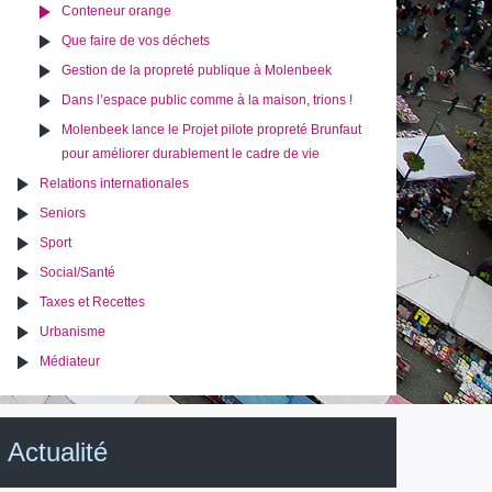
Conteneur orange
Que faire de vos déchets
Gestion de la propreté publique à Molenbeek
Dans l’espace public comme à la maison, trions !
Molenbeek lance le Projet pilote propreté Brunfaut
pour améliorer durablement le cadre de vie
Relations internationales
Seniors
Sport
Social/Santé
Taxes et Recettes
Urbanisme
Médiateur
Actualité