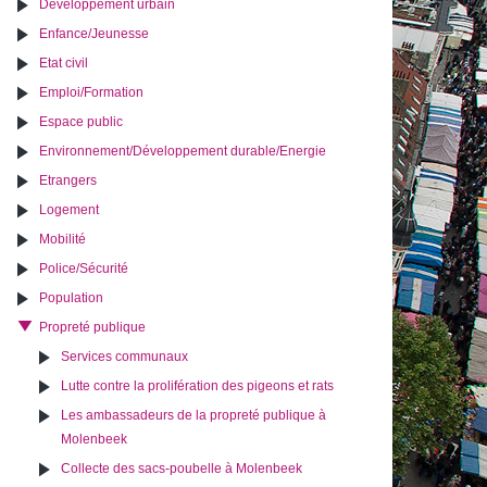
Développement urbain
Enfance/Jeunesse
Etat civil
Emploi/Formation
Espace public
Environnement/Développement durable/Energie
Etrangers
Logement
Mobilité
Police/Sécurité
Population
Propreté publique
Services communaux
Lutte contre la prolifération des pigeons et rats
Les ambassadeurs de la propreté publique à
Molenbeek
Collecte des sacs-poubelle à Molenbeek