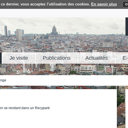
ce dernier, vous acceptez l'utilisation des cookies.
En savoir plus
O
Je visite
Publications
Actualités
E-
ange
 en se rendant dans un Recypark