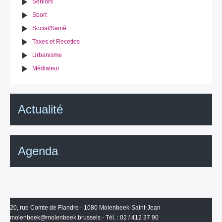
Seniors
Sport
Social/Santé
Taxes et Recettes
Urbanisme
Médiateur
Actualité
Agenda
20, rue Comte de Flandre - 1080 Molenbeek-Saint-Jean
molenbeek@molenbeek.brussels
- Tél. : 02 / 412 37 90