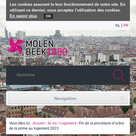
Les cookies assurent le bon fonctionnement de notre site. En
utilisant ce dernier, vous acceptez l'utilisation des cookies.
En savoir plus
OK
NL
FR
Navigation
Accueil
Vie politique
Vous êtes ici :
Accueil
/
Je vis
/
Logement
/
Fin de la procédure d’octroi
de la prime au logement 2023