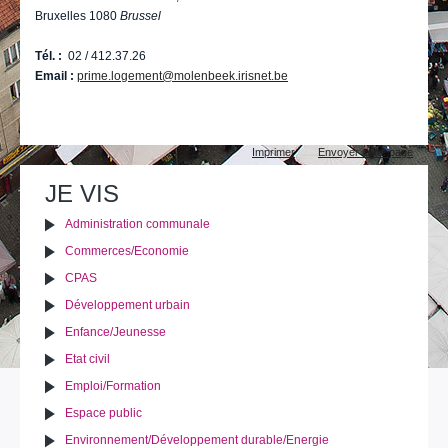
Bruxelles 1080
Brussel
Tél. :
02 / 412.37.26
Email :
prime.logement@molenbeek.irisnet.be
Actions
Imprimer
Envoyer cette page
sur
le
JE VIS
document
Administration communale
Commerces/Economie
CPAS
Développement urbain
Enfance/Jeunesse
Etat civil
Emploi/Formation
Espace public
Environnement/Développement durable/Energie