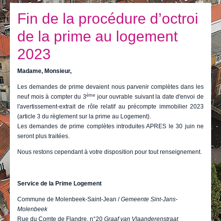
Je vis
Fin de la procédure d’octroi
Je visite
de la prime au logement
Publications
2023
Actualités
Madame, Monsieur,
E-guichet / Prendre RDV
Les demandes de prime devaient nous parvenir complètes dans les
ème
neuf mois à compter du 3
jour ouvrable suivant la date d'envoi de
Actualités
l'avertissement-extrait de rôle relatif au précompte immobilier 2023
(article 3 du règlement sur la prime au Logement).
Les demandes de prime complètes introduites APRES le 30 juin ne
seront plus traitées.
Nous restons cependant à votre disposition pour tout renseignement.
Service de la Prime Logement
Commune de Molenbeek-Saint-Jean /
Gemeente Sint-Jans-
Molenbeek
Rue du Comte de Flandre, n°20
Graaf van Vlaanderenstraat