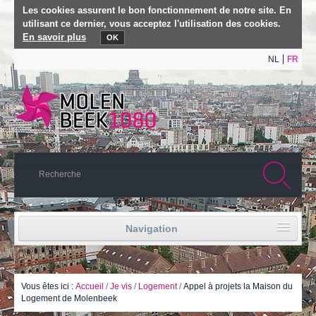
Les cookies assurent le bon fonctionnement de notre site. En
utilisant ce dernier, vous acceptez l'utilisation des cookies.
En savoir plus
OK
NL
FR
Navigation
Accueil
Vie politique
Vous êtes ici :
Accueil
/
Je vis
/
Logement
/
Appel à projets la Maison du
Logement de Molenbeek