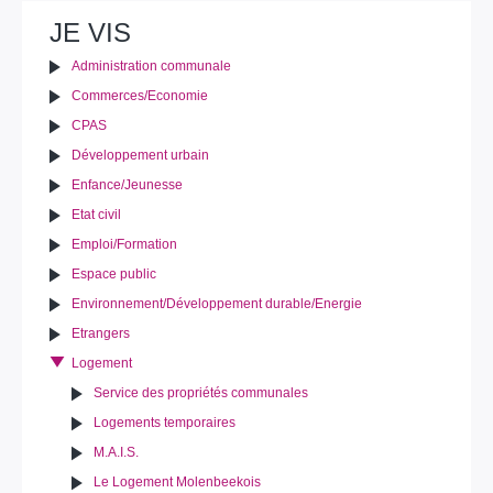
le
JE VIS
document
Administration communale
Commerces/Economie
CPAS
Développement urbain
Enfance/Jeunesse
Etat civil
Emploi/Formation
Espace public
Environnement/Développement durable/Energie
Etrangers
Logement
Service des propriétés communales
Logements temporaires
M.A.I.S.
Le Logement Molenbeekois