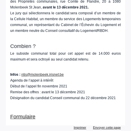
des Propriétés communales, rue Comte de Flandre, 20 à 1080
Molenbeek St Jean,
avant le 13 décembre 2021.
Le jury qui sélectionnera le candidat sera composé d’un membre de
la Cellule Habitat, un membre du service des Logements temporaires
communal, un représentant du Cabinet de l’Échevin du Logement et
un membre neutre du Conseil consultatif du Logement/RBDH.
Combien ?
Le subside communal total pour cet appel est de 14.000 euros
maximum et sera octroyé au seul candidat retenu.
Infos :
ntis@molenbeek.irisnet.be
Agenda de l’appel à intérêt
Début de l’appel fin novembre 2021
Remise des offres : avant le 13 décembre 2021
Désignation du candidat Conseil communal du 22 décembre 2021
Formulaire
Actions
Imprimer
Envoyer cette page
sur