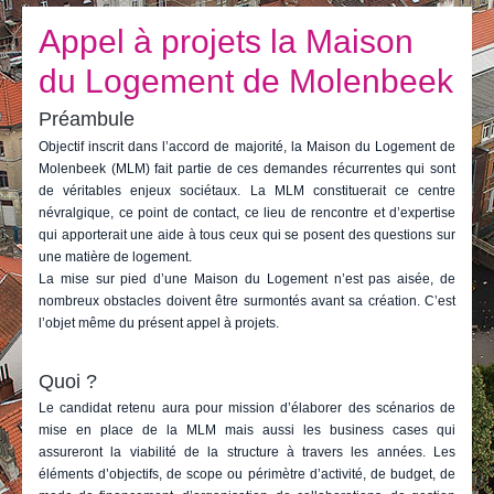
Je vis
Appel à projets la Maison
Je visite
du Logement de Molenbeek
Publications
Préambule
Actualités
Objectif inscrit dans l’accord de majorité, la Maison du Logement de
Molenbeek (MLM) fait partie de ces demandes récurrentes qui sont
E-guichet / Prendre RDV
de véritables enjeux sociétaux. La MLM constituerait ce centre
névralgique, ce point de contact, ce lieu de rencontre et d’expertise
Actualités
qui apporterait une aide à tous ceux qui se posent des questions sur
une matière de logement.
La mise sur pied d’une Maison du Logement n’est pas aisée, de
nombreux obstacles doivent être surmontés avant sa création. C’est
l’objet même du présent appel à projets.
Quoi ?
Le candidat retenu aura pour mission d’élaborer des scénarios de
mise en place de la MLM mais aussi les business cases qui
assureront la viabilité de la structure à travers les années. Les
éléments d’objectifs, de scope ou périmètre d’activité, de budget, de