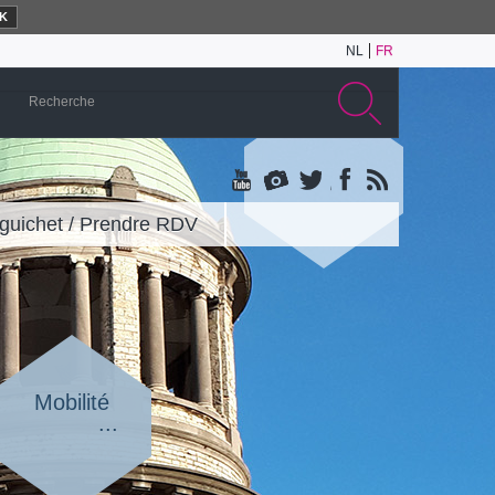
K
NL
FR
guichet / Prendre RDV
Mobilité
...