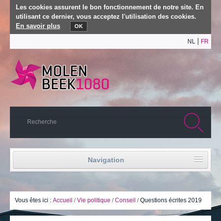
Les cookies assurent le bon fonctionnement de notre site. En
utilisant ce dernier, vous acceptez l'utilisation des cookies.
En savoir plus
OK
NL
FR
Navigation
Accueil
Vie politique
Vous êtes ici :
Accueil
/
Vie politique
/
Conseil
/
Questions écrites 2019