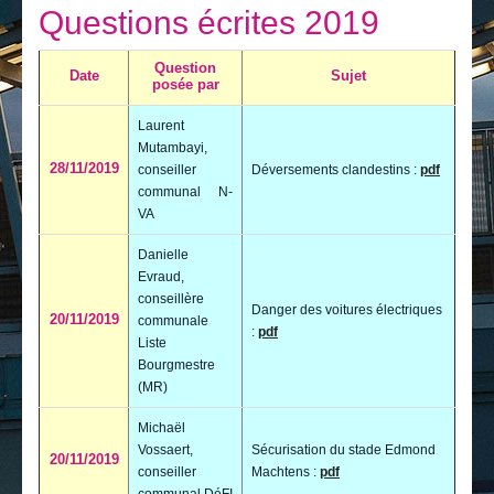
Je vis
Questions écrites 2019
Je visite
Question
Date
Sujet
posée par
Publications
Laurent
Actualités
Mutambayi,
28/11/2019
conseiller
Déversements clandestins :
pdf
E-guichet / Prendre RDV
communal N-
VA
Actualités
Danielle
Evraud,
conseillère
Danger des voitures électriques
20/11/2019
communale
:
pdf
Liste
Bourgmestre
(MR)
Michaël
Vossaert,
Sécurisation du stade Edmond
20/11/2019
conseiller
Machtens :
pdf