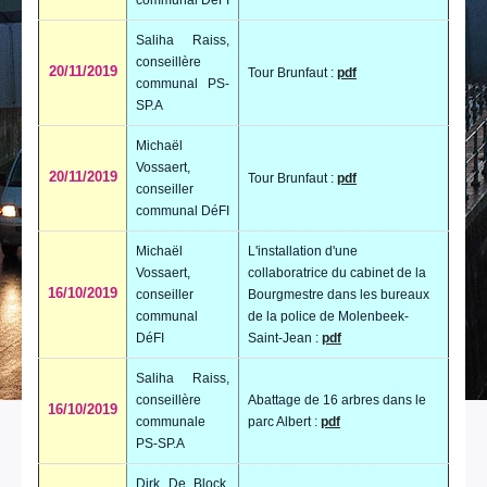
communal DéFI
Saliha Raiss,
conseillère
20/11/2019
Tour Brunfaut :
pdf
communal PS-
SP.A
Michaël
Vossaert,
20/11/2019
Tour Brunfaut :
pdf
conseiller
communal DéFI
Michaël
L'installation d'une
Vossaert,
collaboratrice du cabinet de la
16/10/2019
conseiller
Bourgmestre dans les bureaux
communal
de la police de Molenbeek-
DéFI
Saint-Jean :
pdf
Saliha Raiss,
conseillère
Abattage de 16 arbres dans le
16/10/2019
communale
parc Albert :
pdf
PS-SP.A
Dirk De Block,