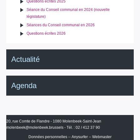
Questions écrites 2025
Séance du Conseil communal en 2024 (nouvelle
législature)
Séances du Conseil communal en 2026
Questions écrites 2026
Actualité
Agenda
20, rue Comte de Flandre - 1080 Molenbeek-Saint-Jean
molenbeek@molenbeek.brussels
- Tél. : 02 / 412 37 90
Données personnelles
--
Anysurfer
--
Webmaster