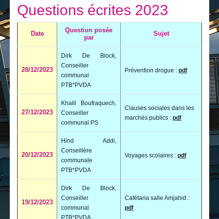
Je vis
Questions écrites 2023
Je visite
Question posée
Date
Sujet
par
Publications
Dirk De Block,
Actualités
Conseiller
28/12/2023
Prévention drogue :
pdf
communal
E-guichet / Prendre RDV
PTB*PVDA
Actualités
Khalil Boufraquech,
Clauses sociales dans les
27/12/2023
Conseiller
marchés publics :
pdf
communal PS
Hind Addi,
Conseillère
20/12/2023
Voyages scolaires :
pdf
communale
PTB*PVDA
Dirk De Block,
Conseiller
Cafétaria salle Amjahid :
19/12/2023
communal
pdf
PTB*PVDA