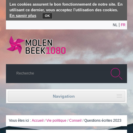
Les cookies assurent le bon fonctionnement de notre site. En
utilisant ce dernier, vous acceptez l'utilisation des cookies.
En savoir plus
OK
NL
FR
Navigation
Accueil
Vie politique
Vous êtes ici :
Accueil
/
Vie politique
/
Conseil
/
Questions écrites 2023