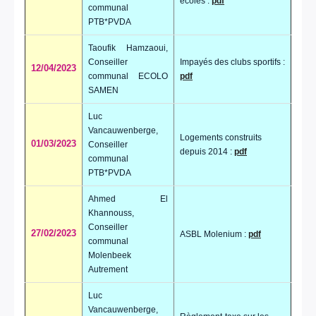
écoles :
pdf
communal
PTB*PVDA
Taoufik Hamzaoui,
Conseiller
Impayés des clubs sportifs :
12/04/2023
communal ECOLO
pdf
SAMEN
Luc
Vancauwenberge,
Logements construits
01/03/2023
Conseiller
depuis 2014 :
pdf
communal
PTB*PVDA
Ahmed El
Khannouss,
Conseiller
27/02/2023
ASBL Molenium :
pdf
communal
Molenbeek
Autrement
Luc
Vancauwenberge,