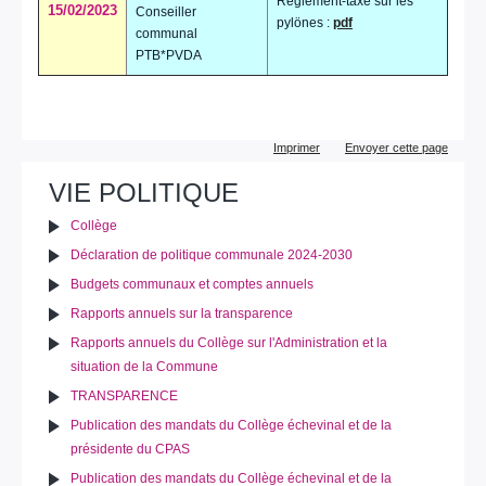
Règlement-taxe sur les
15/02/2023
Conseiller
pylönes :
pdf
communal
PTB*PVDA
Actions
Imprimer
Envoyer cette page
sur
le
VIE POLITIQUE
document
Collège
Déclaration de politique communale 2024-2030
Budgets communaux et comptes annuels
Rapports annuels sur la transparence
Rapports annuels du Collège sur l'Administration et la
situation de la Commune
TRANSPARENCE
Publication des mandats du Collège échevinal et de la
présidente du CPAS
Publication des mandats du Collège échevinal et de la