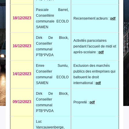
Pascale Barret,
Conseillère
18/12/2023
Recensement acteurs :
pdf
communale ECOLO
SAMEN
Dirk De Block,
Activités parscolaires
Conseiller
16/12/2023
pendant l'accueil de midi et
communal
après-scolaire :
pdf
PTB*PVDA
Emre Sumlu,
Exclusion des marchés
Conseiller
publics des entreprises qui
14/12/2023
communal ECOLO
bafouent le droit
SAMEN
international :
pdf
Dirk De Block,
Conseiller
09/12/2023
Propreté :
pdf
communal
PTB*PVDA
Luc
Vancauwenberge,