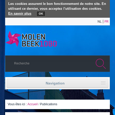
Les cookies assurent le bon fonctionnement de notre site. En
utilisant ce dernier, vous acceptez l'utilisation des cookies.
En savoir plus
OK
NL
FR
Navigation
Accueil
Vie politique
Vous êtes ici :
Accueil
/
Publications