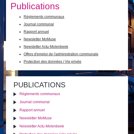
Je vis
Publications
Je visite
Règlements communaux
Journal communal
Publications
Rapport annuel
Actualités
Newsletter MoMuse
Newsletter Actu-Molenbeek
E-guichet / Prendre RDV
Offres d'emploi de l'administration communale
Protection des données / Vie privée
Actualités
Actions
Imprimer
Envoyer cette page
sur
le
PUBLICATIONS
document
Règlements communaux
Journal communal
Rapport annuel
Newsletter MoMuse
Newsletter Actu-Molenbeek