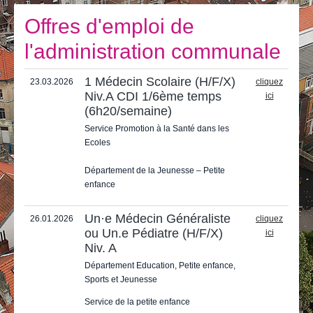
Je vis
Offres d'emploi de
Je visite
l'administration communale
Publications
1 Médecin Scolaire (H/F/X)
23.03.2026
cliquez
Actualités
Niv.A CDI 1/6ème temps
ici
(6h20/semaine)
E-guichet / Prendre RDV
Service Promotion à la Santé dans les
Ecoles
Actualités
Département de la Jeunesse – Petite
enfance
Un·e Médecin Généraliste
26.01.2026
cliquez
ou Un.e Pédiatre (H/F/X)
ici
Niv. A
Département Education, Petite enfance,
Sports et Jeunesse
Service de la petite enfance