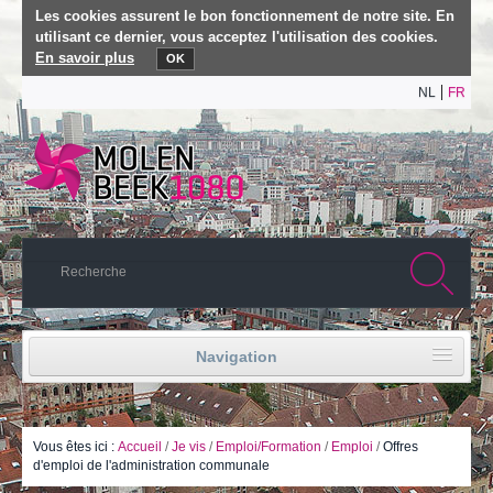
Les cookies assurent le bon fonctionnement de notre site. En
utilisant ce dernier, vous acceptez l'utilisation des cookies.
En savoir plus
OK
NL
FR
Navigation
Accueil
Vie politique
Vous êtes ici :
Accueil
/
Je vis
/
Emploi/Formation
/
Emploi
/
Offres
d'emploi de l'administration communale