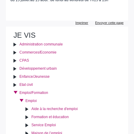
du 15 juillet au 15 août : de lundi au vendredi de 7h15 à 13h
Actions
Imprimer
Envoyer cette page
sur
le
JE VIS
document
Administration communale
Commerces/Economie
CPAS
Développement urbain
Enfance/Jeunesse
Etat civil
Emploi/Formation
Emploi
Aide à la recherche d'emploi
Formation et éducation
Service Emploi
Maison de l’emploi