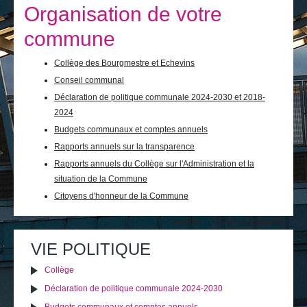
Je vis
Organisation de votre
Je visite
commune
Publications
Collège des Bourgmestre et Echevins
Conseil communal
Actualités
Déclaration de politique communale 2024-2030 et 2018-
2024
E-guichet / Prendre RDV
Budgets communaux et comptes annuels
Actualités
Rapports annuels sur la transparence
Rapports annuels du Collège sur l'Administration et la
situation de la Commune
Citoyens d'honneur de la Commune
Actions
Imprimer
Envoyer cette page
sur
le
VIE POLITIQUE
document
Collège
Déclaration de politique communale 2024-2030