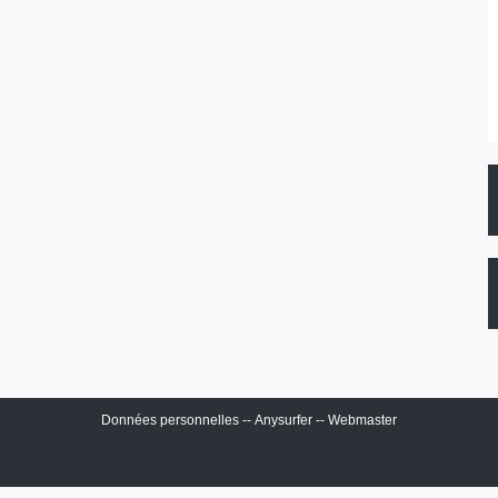
Données personnelles
--
Anysurfer
--
Webmaster