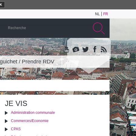
K
NL
FR
guichet / Prendre RDV
JE VIS
Administration communale
Commerces/Economie
CPAS