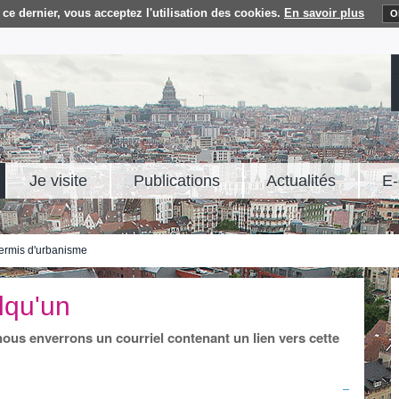
ce dernier, vous acceptez l'utilisation des cookies.
En savoir plus
O
Je visite
Publications
Actualités
E-
ermis d'urbanisme
lqu'un
 nous enverrons un courriel contenant un lien vers cette