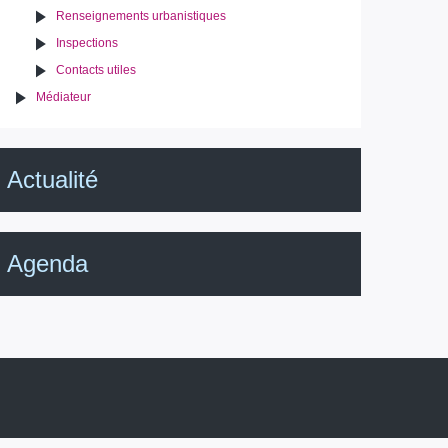
Renseignements urbanistiques
Inspections
Contacts utiles
Médiateur
Actualité
Agenda
IRISbox