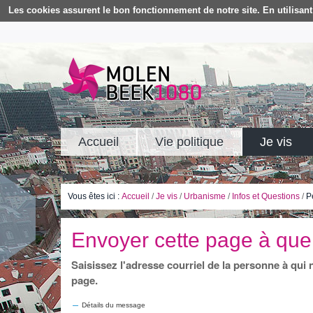
Les cookies assurent le bon fonctionnement de notre site. En utilisant 
Accueil
Vie politique
Je vis
Vous êtes ici :
Accueil
/
Je vis
/
Urbanisme
/
Infos et Questions
/
P
Envoyer cette page à que
Saisissez l'adresse courriel de la personne à qui
page.
Détails du message