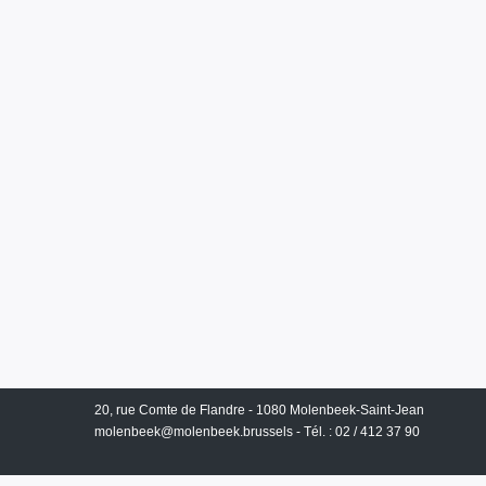
20, rue Comte de Flandre - 1080 Molenbeek-Saint-Jean
molenbeek@molenbeek.brussels
- Tél. : 02 / 412 37 90