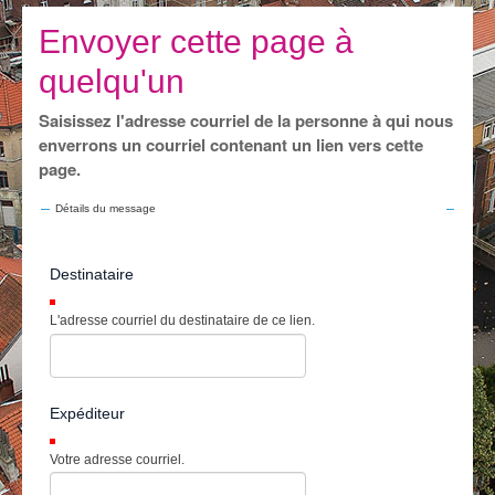
Je vis
Envoyer cette page à
Je visite
quelqu'un
Publications
Saisissez l'adresse courriel de la personne à qui nous
Actualités
enverrons un courriel contenant un lien vers cette
page.
E-guichet / Prendre RDV
Détails du message
Actualités
Destinataire
(Requis)
L'adresse courriel du destinataire de ce lien.
Expéditeur
(Requis)
Votre adresse courriel.