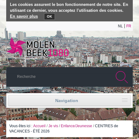
Les cookies assurent le bon fonctionnement de notre site. En
utilisant ce dernier, vous acceptez l'utilisation des cookies.
En savoir plus
OK
NL
FR
Navigation
Accueil
Vie politique
Vous êtes ici :
Accueil
/
Je vis
/
Enfance/Jeunesse
/
CENTRES de
VACANCES - ÉTÉ 2026