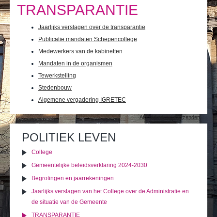
Ik leef
TRANSPARANTIE
Ik bezoek
Jaarlijks verslagen over de transparantie
Publicatie mandaten Schepencollege
Publicaties
Medewerkers van de kabinetten
Actualiteiten
Mandaten in de organismen
Tewerkstelling
E-loket / Afspraak maken
Stedenbouw
Algemene vergadering IGRETEC
Actu
Document
Afdrukken
Verzenden
acties
POLITIEK LEVEN
College
Gemeentelijke beleidsverklaring 2024-2030
Begrotingen en jaarrekeningen
Jaarlijks verslagen van het College over de Administratie en
de situatie van de Gemeente
TRANSPARANTIE