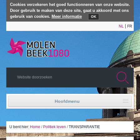
Cookies verzekeren het goed functionneren van onze website.
Door gebruik te maken van deze site, gaat u akkoord met ons
gebruik van cookies.
Meer informatie
OK
NL
FR
Hoofdmenu
Home
Politiek leven
U bent hier:
Home
/
Politiek leven
/
TRANSPARANTIE