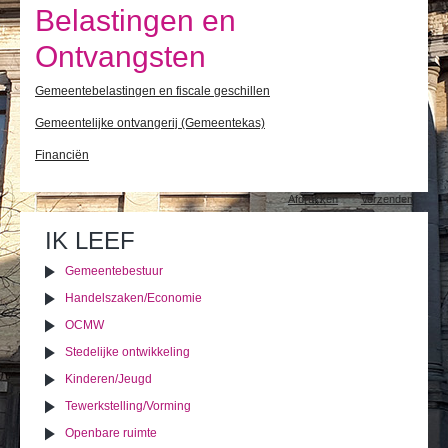
Ik leef
Belastingen en
Ik bezoek
Ontvangsten
Publicaties
Gemeentebelastingen en fiscale geschillen
Gemeentelijke ontvangerij (Gemeentekas)
Actualiteiten
Financiën
E-loket / Afspraak maken
Document
Afdrukken
Verzenden
acties
Actu
IK LEEF
Gemeentebestuur
Handelszaken/Economie
OCMW
Stedelijke ontwikkeling
Kinderen/Jeugd
Tewerkstelling/Vorming
Openbare ruimte