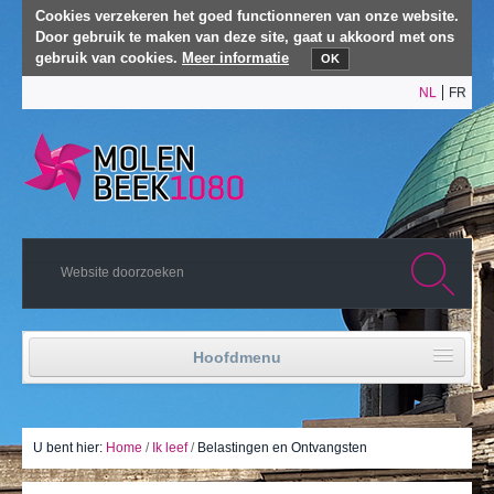
Cookies verzekeren het goed functionneren van onze website.
Door gebruik te maken van deze site, gaat u akkoord met ons
gebruik van cookies.
Meer informatie
OK
NL
FR
Hoofdmenu
Home
Politiek leven
U bent hier:
Home
/
Ik leef
/
Belastingen en Ontvangsten