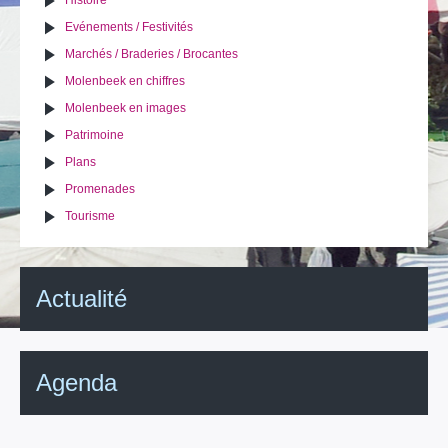
Histoire
Evénements / Festivités
Marchés / Braderies / Brocantes
Molenbeek en chiffres
Molenbeek en images
Patrimoine
Plans
Promenades
Tourisme
Actualité
Agenda