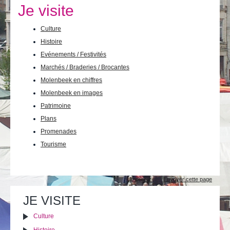
Je vis
Je visite
Je visite
Culture
Histoire
Publications
Evénements / Festivités
Actualités
Marchés / Braderies / Brocantes
Molenbeek en chiffres
E-guichet / Prendre RDV
Molenbeek en images
Patrimoine
Actualités
Plans
Promenades
Tourisme
Actions
Imprimer
Envoyer cette page
sur
le
JE VISITE
document
Culture